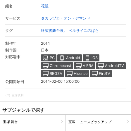
花組
組名
タカラヅカ・オン・デマンド
サービス
終演後舞台裏
ベルサイユのばら
タグ
2014
制作年
日本
制作国
対応端末
PC
Android
iOS
Chromecast
VIERA
AndroidTV
REGZA
Hisense
FireTV
2014-02-06 15:00:00
公開開始日
（C）宝塚歌劇
サブジャンルで探す
宝塚 舞台
宝塚 ニュースピックアップ