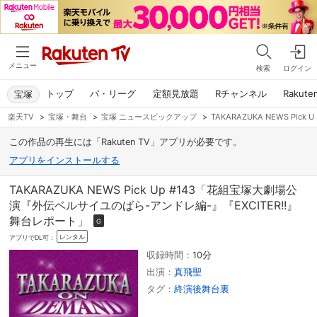
メニュー
検索
ログイン
トップ
パ・リーグ
定額見放題
Rチャンネル
Rakute
宝塚
楽天TV
>
宝塚・舞台
>
宝塚 ニュースピックアップ
>
TAKARAZUKA NEWS P
この作品の再生には「Rakuten TV」アプリが必要です。
アプリをインストールする
TAKARAZUKA NEWS Pick Up #143「花組宝塚大劇場公
演『外伝ベルサイユのばら-アンドレ編-』『EXCITER!!』
舞台レポート」
G
レンタル
アプリでDL可：
収録時間：
10分
出演：
真飛聖
タグ：
終演後舞台裏