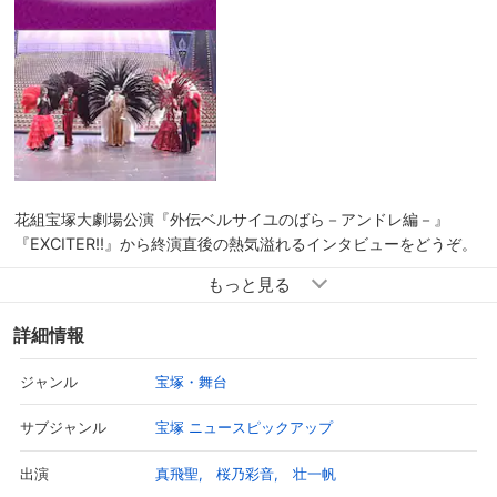
花組宝塚大劇場公演『外伝ベルサイユのばら－アンドレ編－』
『EXCITER!!』から終演直後の熱気溢れるインタビューをどうぞ。
ショーも芝居もこれぞタカラヅカ！ という世界が楽しめる本作で
すが、「とにかく楽しい！」と出演者全員が、テンション高く公演
詳細情報
に取り組んでいる様子がうかがえます。芝居では、「ベルばら」と
いう作品ならではの所作等をあらためて学ぶ一方、ショーでは普段
宝塚・舞台
ジャンル
の男役像の真逆をいく弾けたキャラクターを演じている真飛と壮で
すが、さらに桜乃演じるキャラクターも日々進化しているよう
宝塚 ニュースピックアップ
サブジャンル
で…。笑いの絶えないトークをお楽しみください。
真飛聖
桜乃彩音
壮一帆
出演