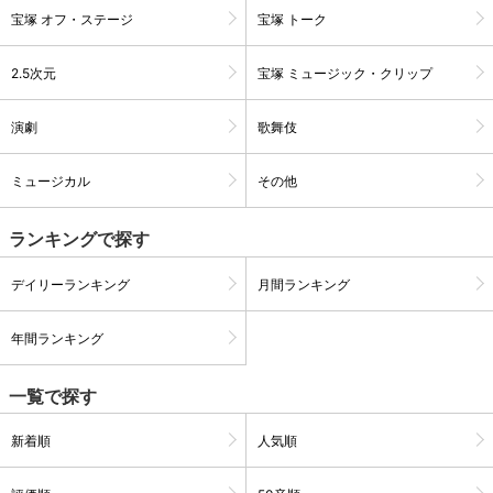
宝塚 オフ・ステージ
宝塚 トーク
2.5次元
宝塚 ミュージック・クリップ
演劇
歌舞伎
ミュージカル
その他
ランキングで探す
デイリーランキング
月間ランキング
会員設定
会員情報
閉じる
年間ランキング
一覧で探す
基本情報、本人連絡先、パスワード 、クレ
会員情報変更
ジットカード情報の変更が可能です。
新着順
人気順
決済方法変更
決済方法の変更が可能です。