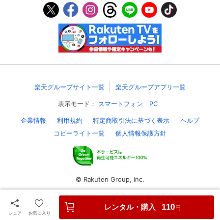
スマホなどでRakuten TVを視聴する際のデ
視聴デバイス一覧
バイス連携の設定ができます。
視聴年齢制限の変更時にパスコード入力が
パスコード設定
求められるのでお子さまがいても安心で
す。
メルマガの配信停止、配信先のメールアド
楽天グループサイト一覧
楽天グループアプリ一覧
メルマガ
レスの変更が可能です。
表示モード：
スマートフォン
PC
企業情報
利用規約
特定商取引法に基づく表示
ヘルプ
定額見放題コンテンツの解約はこちらから
定額見放題解約
可能です。
コピーライト一覧
個人情報保護方針
ログアウト
© Rakuten Group, Inc.
レンタル・購入
110
円
シェア
お気に入り