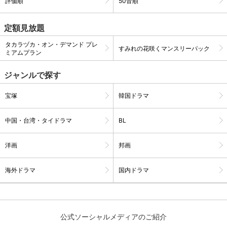
評価順
50音順
定額見放題
購入明細
４ヵ月分の購入明細の確認が可能です。
タカラヅカ・オン・デマンド プレ
すみれの花咲くマンスリーパック
ミアムプラン
現在獲得済みのお得なクーポンを確認でき
Myクーポン
ます。
ジャンルで探す
レンタル、購入、定額見放題の購入履歴の
宝塚
韓国ドラマ
購入履歴
確認が可能です。こちらから視聴いただく
と便利です。
中国・台湾・タイドラマ
BL
お気に入りに登録した作品を確認できま
お気に入り
す。お気に入りに追加した作品の削除も可
洋画
邦画
能です。
海外ドラマ
国内ドラマ
サイト内の閲覧履歴を確認できます。履歴
閲覧履歴
の削除も可能です。
サイト内で表示される作品の表示制限が可
視聴年齢制限
能です。5段階の年齢区分から選択できま
公式ソーシャルメディアのご紹介
す。