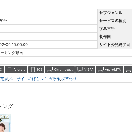
サブジャンル
39分
サービス名種別
字幕言語
制作国
02-06 15:00:00
サイト公開終了日
リーミング動画
C
Android
iOS
Chromecast
VIERA
AndroidTV
・芝居
,
ベルサイユのばら
,
マンガ原作
,
役替わり
キング