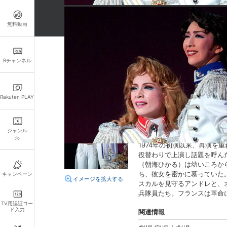
無料動画
Rチャンネル
詳細情報
キャスト・スタッフ
Rakuten PLAY
出演：
朝海ひかる
舞風り
組名：
雪組
あらすじ
ジャンル
1974年の初演以来、再演
役替わりで上演し話題を呼ん
（朝海ひかる）は幼いころか
ち、彼女を密かに慕っていた
キャンペーン
イメージを拡大する
スカルを見守るアンドレと、
兵隊員たち。フランスは革命
TV用認証コー
ド入力
関連情報