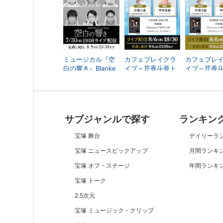
ミュージカル『空
カフェブレイクラ
カフェブレ
白の響き』Blanke
イブ～芹香斗亜ト
イブ～芹香
d Sound
ークサロン～ 夜の
ークサロン～
部
部
サブジャンルで探す
ランキン
宝塚 舞台
デイリーラ
宝塚 ニュースピックアップ
月間ランキ
宝塚 オフ・ステージ
年間ランキ
宝塚 トーク
2.5次元
宝塚 ミュージック・クリップ