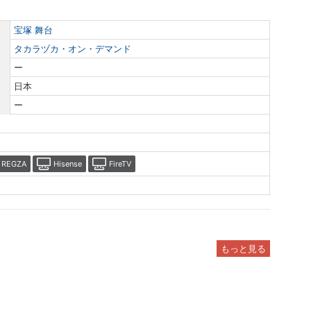
宝塚 舞台
タカラヅカ・オン・デマンド
ー
日本
ー
REGZA
Hisense
FireTV
もっと見る