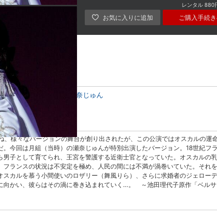
レンタル
880
ご購入手続き
ら
貴城けい
水夏希
瀬奈じゅん
を重ね、様々なバージョンの舞台が創り出されたが、この公演ではオスカルの運
だ。今回は月組（当時）の瀬奈じゅんが特別出演したバージョン。18世紀フ
ら男子として育てられ、王宮を警護する近衛士官となっていた。オスカルの
。フランスの状況は不安定を極め、人民の間には不満が渦巻いていた。それ
オスカルを慕う小間使いのロザリー（舞風りら）、さらに求婚者のジェロー
に向かい、彼らはその渦に巻き込まれていく…。 ～池田理代子原作「ベルサ