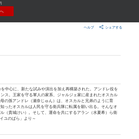
楽天チケット
円
エンタメニュース
へ
推し楽
ヘルプ
シェアする
命を中心に、新たな試みや演出を加え再構築された。アンドレ役を
ランス。王家を守る軍人の家系、ジャルジェ家に産まれたオスカル
乳母の孫アンドレ（瀬奈じゅん）は、オスカルと兄弟のように育
を知ったオスカルは人民を守る衛兵隊に転属を願い出る。そんなオ
デル（貴城けい）。そして、運命を共にするアラン（水夏希）ら衛
イユのばら」より～