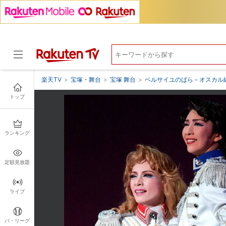
楽天TV
>
宝塚・舞台
>
宝塚 舞台
>
ベルサイユのばら－オスカル
トップ
ドラマ
ランキング
定額見放題
ライブ
パ・リーグ