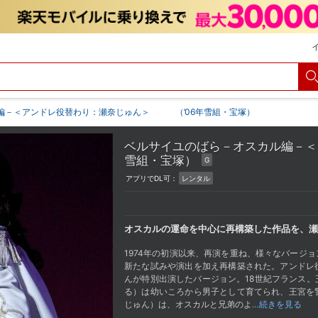
編－＜アンドレ役替わり：瀬奈じゅん＞ （’06年雪組・宝塚）
ベルサイユのばら－オスカル編－
雪組・宝塚）
G
アプリでDL可：
レンタル
オスカルの運命を中心に再構築した作品を、瀬
1974年の初演以来、再演を重ね、様々なバージ
新たな試みや演出を加え再構築された。アンドレ
んが特別出演したバージョン。18世紀フランス
る）は幼いころから男子として育てられ、王宮を
じゅん）は、オスカルと兄弟のよ
…続きを見る