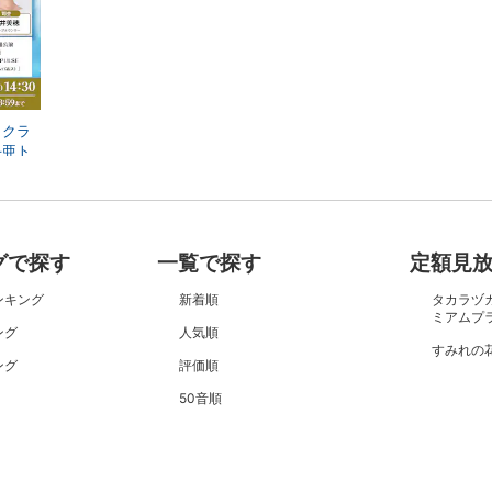
イクラ
斗亜ト
 昼の
グで探す
一覧で探す
定額見
ンキング
新着順
タカラヅ
ミアムプ
ング
人気順
すみれの
ング
評価順
50音順