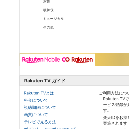
演劇
歌舞伎
ミュージカル
その他
Rakuten TV ガイド
Rakuten TVとは
ご利用方法につ
Rakuten T
料金について
ービス登録が
視聴期限について
す。
画質について
楽天IDをお
テレビで見る方法
実施されます
ポイント・クーポンについて