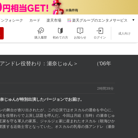
インフォシーク
カード
楽天市場
楽天グループのエンタメサービス
動画配信
成人向け
楽天TV
購入履歴
初めての方
お知らせ
ログイン
本/ゲーム/CD/DVD
楽天ブックス
電子書籍
＜アンドレ役替わり：瀬奈じゅん＞ （’06年
楽天Kobo
雑誌読み放題
楽天マガジン
音楽配信
2時間39分
楽天ミュージック
奈じゅんが特別出演したバージョンでお届け。
動画配信ガイド
Rakuten PLAY
ョンの舞台が創り出されたが、この公演ではオスカルの運命を中心に、
役を役替わりで上演し話題を呼んだ。今回は月組（当時）の瀬奈じゅ
無料テレビ
。王家を守る軍人の家系、ジャルジェ家に産まれたオスカル（朝海ひか
Rチャンネル
警護する近衛士官となっていた。オスカルの乳母の孫アンドレ（瀬奈
チケット