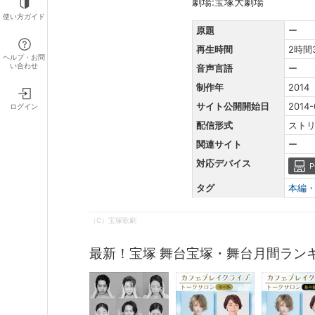
劇場:宝塚大劇場
使い方ガイド
原題
ー
再生時間
2時間
ヘルプ・お問
い合わせ
音声言語
ー
制作年
2014
サイト公開開始日
2014-
ログイン
配信形式
スト
関連サイト
ー
対応デバイス
P
タグ
本編
（C）宝塚歌劇
最新！宝塚 舞台宝塚・舞台月間ラン