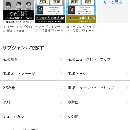
もっと見る
ミュージカル『空白
カフェブレイクライ
カフェブレイクライ
の響き』Blanked
ブ～芹香斗亜トーク
ブ～芹香斗亜トーク
Sound
サロン～ 夜の部
サロン～ 昼の部
サブジャンルで探す
宝塚 舞台
宝塚 ニュースピックアップ
宝塚 オフ・ステージ
宝塚 トーク
会員設定
会員情報
閉じる
2.5次元
宝塚 ミュージック・クリップ
演劇
歌舞伎
基本情報、本人連絡先、パスワード 、クレ
会員情報変更
ジットカード情報の変更が可能です。
ミュージカル
その他
決済方法変更
決済方法の変更が可能です。