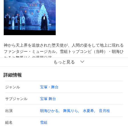
予告編
神から天上界を追放された堕天使が、人間の姿をして地上に現れる
ファンタジー・ミュージカル。雪組トップコンビ（当時）・朝海ひ
かると舞風りらの退団公演。
【あらすじ】
詳細情報
20世紀初頭のパリ。ルシファー（朝海ひかる）は、デカダンスと
背徳の香りに満ちた街にダンサーとして舞い降り、夜会で「地獄の
宝塚・舞台
ジャンル
ルシファー」を踊り、人々を魅了する。彼はその場にいた新進気鋭
の振付家ジャン＝ポール・ドレ（水夏希）を自分の館に呼び、「地
宝塚 舞台
サブジャンル
獄の舞踏会」という作品の創作を依頼する。神の愛を見失い、地獄
の永遠の闇に生きるルシファーは、深い孤独を抱え、街を彷徨って
朝海ひかる
舞風りら
水夏希
音月桂
出演
いる時、教会に行き倒れで運び込まれた盲目の娼婦（舞風りら）に
出会う。悪魔の女の名前であるリリスという名の彼女はバレリーナ
雪組
組名
だったが、エトワール目前に事故で失明したのだった。ルシファー