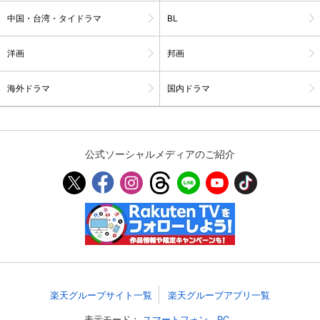
中国・台湾・タイドラマ
BL
スマホなどでRakuten TVを視聴する際のデ
視聴デバイス一覧
バイス連携の設定ができます。
洋画
邦画
視聴年齢制限の変更時にパスコード入力が
パスコード設定
求められるのでお子さまがいても安心で
海外ドラマ
国内ドラマ
す。
メルマガの配信停止、配信先のメールアド
メルマガ
レスの変更が可能です。
公式ソーシャルメディアのご紹介
定額見放題コンテンツの解約はこちらから
定額見放題解約
可能です。
ログアウト
楽天グループサイト一覧
楽天グループアプリ一覧
表示モード：
スマートフォン
PC