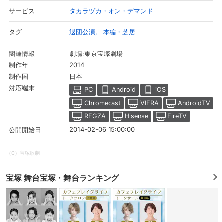
は、彼女の持つ孤独に自らの心の闇に似た悲しみを感じる…。
タカラヅカ・オン・デマンド
サービス
退団公演
本編・芝居
タグ
劇場:東京宝塚劇場
関連情報
2014
制作年
日本
制作国
対応端末
PC
Android
iOS
Chromecast
VIERA
AndroidTV
REGZA
Hisense
FireTV
2014-02-06 15:00:00
公開開始日
（C）宝塚歌劇
宝塚 舞台宝塚・舞台ランキング