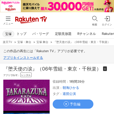
メニュー
検索
ログイン
トップ
パ・リーグ
定額見放題
Rチャンネル
Rakute
宝塚
楽天TV
>
宝塚・舞台
>
宝塚 舞台
>
『堕天使の涙』（06年雪組・東京・千秋楽）
この作品の再生には「Rakuten TV」アプリが必要です。
アプリをインストールする
『堕天使の涙』（06年雪組・東京・千秋楽）
G
レンタル
アプリでDL可：
収録時間：
1時間39分
出演：
朝海ひかる
タグ：
退団公演
予告編