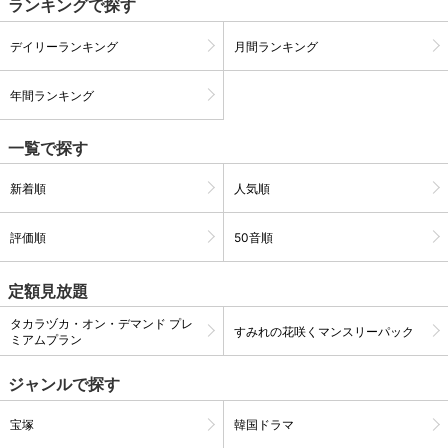
ランキングで探す
デイリーランキング
月間ランキング
購入明細
４ヵ月分の購入明細の確認が可能です。
年間ランキング
現在獲得済みのお得なクーポンを確認でき
Myクーポン
ます。
一覧で探す
レンタル、購入、定額見放題の購入履歴の
新着順
人気順
購入履歴
確認が可能です。こちらから視聴いただく
と便利です。
評価順
50音順
お気に入りに登録した作品を確認できま
お気に入り
す。お気に入りに追加した作品の削除も可
定額見放題
能です。
タカラヅカ・オン・デマンド プレ
すみれの花咲くマンスリーパック
サイト内の閲覧履歴を確認できます。履歴
ミアムプラン
閲覧履歴
の削除も可能です。
ジャンルで探す
サイト内で表示される作品の表示制限が可
視聴年齢制限
能です。5段階の年齢区分から選択できま
宝塚
韓国ドラマ
す。