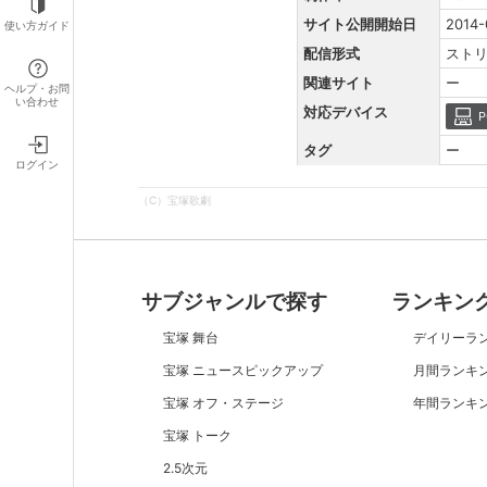
サイト公開開始日
2014-
使い方ガイド
配信形式
スト
関連サイト
ー
ヘルプ・お問
い合わせ
対応デバイス
P
タグ
ー
ログイン
（C）宝塚歌劇
サブジャンルで探す
ランキン
宝塚 舞台
デイリーラ
宝塚 ニュースピックアップ
月間ランキ
宝塚 オフ・ステージ
年間ランキ
宝塚 トーク
2.5次元