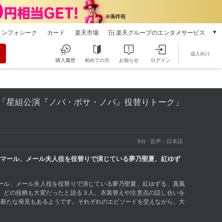
インフォシーク
カード
楽天市場
楽天グループのエンタメサービス
動画配信
成人向け
楽天TV
購入履歴
初めての方
お知らせ
ログイン
本/ゲーム/CD/DVD
楽天ブックス
電子書籍
 Up#222「星組公演『ノバ・ボサ・ノバ』役替りトーク」
楽天Kobo
雑誌読み放題
楽天マガジン
9分
音声：日本語
音楽配信
楽天ミュージック
マール、メール夫人役を役替りで演じている夢乃聖夏、紅ゆず
動画配信ガイド
Rakuten PLAY
ール、メール夫人役を役替りで演じている夢乃聖夏、紅ゆずる、真風
無料テレビ
、どの役柄も大変だったと語る３人。衣装替えや注意点の話し合いを
Rチャンネル
の新たな発見もあるようです。それぞれのエピソードを交えながら、大
チケット