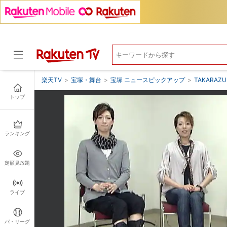
楽天TV
>
宝塚・舞台
>
宝塚 ニュースピックアップ
>
TAKARA
トップ
ドラマ
ランキング
定額見放題
ライブ
パ・リーグ