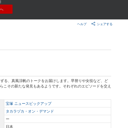
楽天チケット
円
エンタメニュース
へ
推し楽
ヘルプ
シェアする
ゆずる、真風涼帆のトークをお届けします。早替りや女役など、ど
らこその新たな発見もあるようです。それぞれのエピソードを交え
宝塚 ニュースピックアップ
タカラヅカ・オン・デマンド
ー
日本