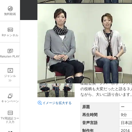
無料動画
詳細情報
Rチャンネル
キャスト・スタッフ
出演：
夢乃聖夏
紅ゆずる
Rakuten PLAY
組名：
星組
あらすじ
ジャンル
星組公演『ノバ・ボサ・ノバ
の役柄も大変だったと語る３
ながら、大いに語り合います
キャンペーン
イメージを拡大する
原題
ー
再生時間
9分
TV用認証コー
ド入力
音声言語
日本
制作年
2014