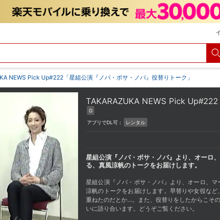
ZUKA NEWS Pick Up#222「星組公演『ノバ・ボサ・ノバ』役替りトーク」
TAKARAZUKA NEWS Pick
G
アプリでDL可：
レンタル
星組公演『ノバ・ボサ・ノバ』より、オーロ、
る、真風涼帆のトークをお届けします。
星組公演『ノバ・ボサ・ノバ』より、オーロ、マ
涼帆のトークをお届けします。早替りや女役など
重ねたのだとか…。また、役替りをしたからこそ
いに語り合います。どうぞご覧ください。