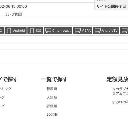
02-06 15:00:00
サイト公開終了日
リーミング動画
C
Android
iOS
Chromecast
VIERA
AndroidTV
グで探す
一覧で探す
定額見
ンキング
新着順
タカラヅ
ミアムプ
ング
人気順
すみれの
ング
評価順
50音順