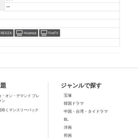
ー
REGZA
Hisense
FireTV
放題
ジャンルで探す
宝塚
カ・オン・デマンド プレ
ラン
韓国ドラマ
花咲くマンスリーパック
中国・台湾・タイドラマ
BL
洋画
邦画