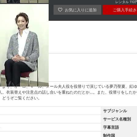
レンタル
110
ご購入手続き
真風涼帆
』より、オーロ、マール、メール夫人役を役替りで演じている夢乃聖夏、紅
人。衣装替えや注意点の話し合いを重ねたのだとか…。また、役替りをしたか
。どうぞご覧ください。
サブジャンル
サービス名種別
語
字幕言語
制作国