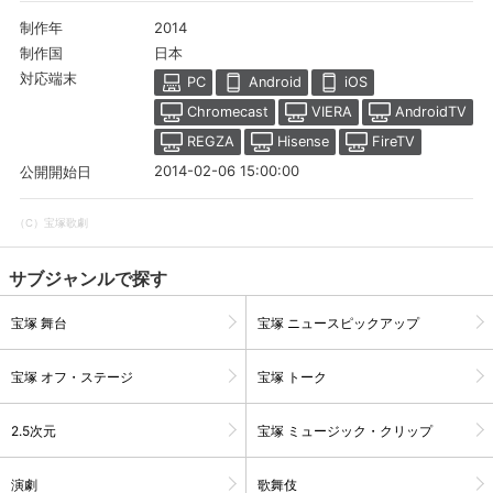
2014
制作年
日本
制作国
対応端末
PC
Android
iOS
Chromecast
VIERA
AndroidTV
REGZA
Hisense
FireTV
2014-02-06 15:00:00
公開開始日
（C）宝塚歌劇
サブジャンルで探す
宝塚 舞台
宝塚 ニュースピックアップ
宝塚 オフ・ステージ
宝塚 トーク
2.5次元
宝塚 ミュージック・クリップ
演劇
歌舞伎