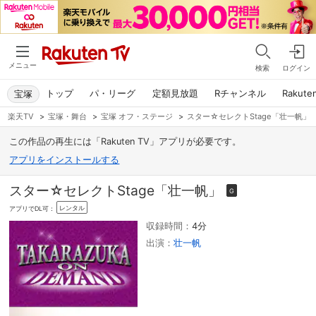
メニュー
検索
ログイン
トップ
パ・リーグ
定額見放題
Rチャンネル
Rakute
宝塚
楽天TV
>
宝塚・舞台
>
宝塚 オフ・ステージ
>
スター☆セレクトStage「壮一帆」
この作品の再生には「Rakuten TV」アプリが必要です。
アプリをインストールする
スター☆セレクトStage「壮一帆」
G
レンタル
アプリでDL可：
収録時間：
4分
出演：
壮一帆