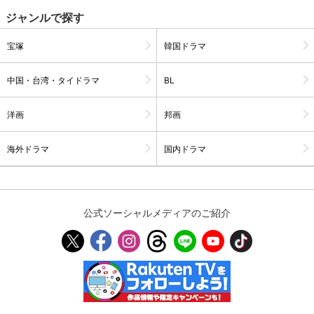
ジャンルで探す
購入明細
４ヵ月分の購入明細の確認が可能です。
宝塚
韓国ドラマ
中国・台湾・タイドラマ
BL
現在獲得済みのお得なクーポンを確認でき
Myクーポン
ます。
洋画
邦画
レンタル、購入、定額見放題の購入履歴の
購入履歴
確認が可能です。こちらから視聴いただく
海外ドラマ
国内ドラマ
と便利です。
お気に入りに登録した作品を確認できま
お気に入り
す。お気に入りに追加した作品の削除も可
能です。
公式ソーシャルメディアのご紹介
サイト内の閲覧履歴を確認できます。履歴
閲覧履歴
の削除も可能です。
サイト内で表示される作品の表示制限が可
視聴年齢制限
能です。5段階の年齢区分から選択できま
す。