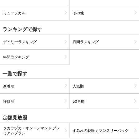
ミュージカル
その他
ランキングで探す
デイリーランキング
月間ランキング
年間ランキング
一覧で探す
新着順
人気順
会員設定
会員情報
閉じる
評価順
50音順
基本情報、本人連絡先、パスワード 、クレ
会員情報変更
ジットカード情報の変更が可能です。
定額見放題
タカラヅカ・オン・デマンド プレ
すみれの花咲くマンスリーパック
ミアムプラン
決済方法変更
決済方法の変更が可能です。