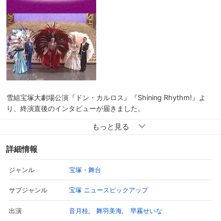
雪組宝塚大劇場公演『ドン・カルロス』『Shining Rhythm!』よ
り、終演直後のインタビューが届きました。
大勢でのハンドダンスなど皆が一つになる場面があり、雪組の“団
結力”をお見せしたいと語る芝居では、マニアック（？）なおスス
詳細情報
メポイントや衣装の話にもご注目！ また、客席と共に“シャイニン
グ”したいというショーの見所も…。和気藹々と弾けるトークをど
宝塚・舞台
ジャンル
うぞご覧ください。
宝塚 ニュースピックアップ
サブジャンル
音月桂
舞羽美海
早霧せいな
出演