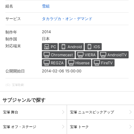
雪組
組名
タカラヅカ・オン・デマンド
サービス
2014
制作年
日本
制作国
対応端末
PC
Android
iOS
Chromecast
VIERA
AndroidTV
REGZA
Hisense
FireTV
2014-02-06 15:00:00
公開開始日
（C）宝塚歌劇
サブジャンルで探す
宝塚 舞台
宝塚 ニュースピックアップ
宝塚 オフ・ステージ
宝塚 トーク