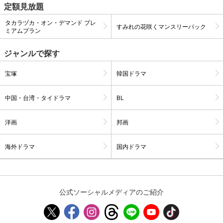
定額見放題
タカラヅカ・オン・デマンド プレ
すみれの花咲くマンスリーパック
購入明細
４ヵ月分の購入明細の確認が可能です。
ミアムプラン
ジャンルで探す
現在獲得済みのお得なクーポンを確認でき
Myクーポン
ます。
宝塚
韓国ドラマ
レンタル、購入、定額見放題の購入履歴の
中国・台湾・タイドラマ
BL
購入履歴
確認が可能です。こちらから視聴いただく
と便利です。
洋画
邦画
お気に入りに登録した作品を確認できま
お気に入り
す。お気に入りに追加した作品の削除も可
能です。
海外ドラマ
国内ドラマ
サイト内の閲覧履歴を確認できます。履歴
閲覧履歴
の削除も可能です。
公式ソーシャルメディアのご紹介
サイト内で表示される作品の表示制限が可
視聴年齢制限
能です。5段階の年齢区分から選択できま
す。