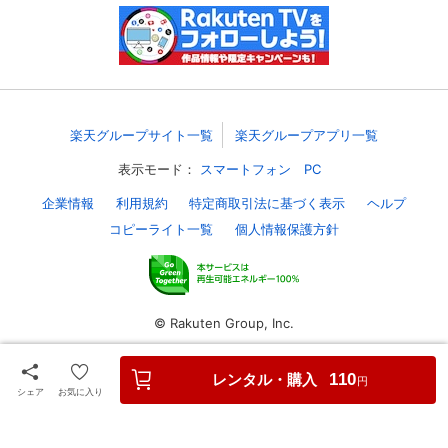
スマホなどでRakuten TVを視聴する際のデ
視聴デバイス一覧
バイス連携の設定ができます。
視聴年齢制限の変更時にパスコード入力が
パスコード設定
求められるのでお子さまがいても安心で
す。
楽天グループサイト一覧
楽天グループアプリ一覧
表示モード：
スマートフォン
PC
メルマガの配信停止、配信先のメールアド
メルマガ
レスの変更が可能です。
企業情報
利用規約
特定商取引法に基づく表示
ヘルプ
コピーライト一覧
個人情報保護方針
定額見放題コンテンツの解約はこちらから
定額見放題解約
可能です。
© Rakuten Group, Inc.
ログアウト
レンタル・購入
110
円
シェア
お気に入り