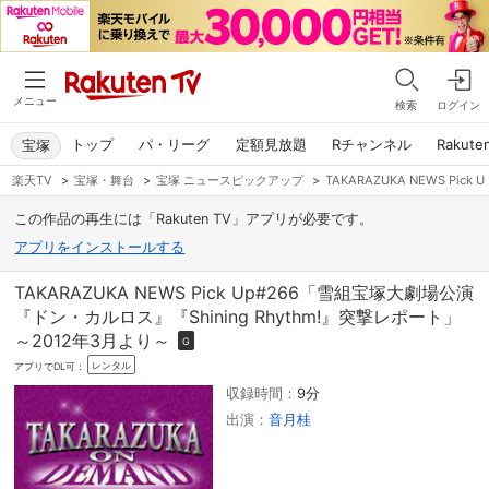
メニュー
検索
ログイン
トップ
パ・リーグ
定額見放題
Rチャンネル
Rakute
宝塚
楽天TV
>
宝塚・舞台
>
宝塚 ニュースピックアップ
>
TAKARAZUKA NEWS P
この作品の再生には「Rakuten TV」アプリが必要です。
アプリをインストールする
TAKARAZUKA NEWS Pick Up#266「雪組宝塚大劇場公演
『ドン・カルロス』『Shining Rhythm!』突撃レポート」
～2012年3月より～
G
レンタル
アプリでDL可：
収録時間：
9分
出演：
音月桂