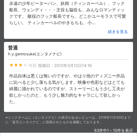
永遠の少年ピーターパン、妖精（ティンカーベル）、フック
船長、ウェンディ・・・主役も脇役も、みんなロマンティッ
クです。 敵役のフック船長ですら、どこかユーモラスで可愛
らしい。 ティンカーベルのやきもちも、小
…
続きを見る
普通
h.y.gennosuke(エンタメナビ)
(3)
投稿日：
2012年3月12日14:16
作品自体は悪くは無いのですが、やはり他のディズニー作品
に比べると少し落ちる気がします。映像や色彩などはとても
綺麗に描かれているのですが、ストーリーにもう少し工夫が
欲しかったのと、もう少し魅力的なキャラにして欲しかっ
た。
※ニックネームに（エンタメナビ）の表示があるレビューは、2016年11月30日まで
に「楽天エンタメナビ」に投稿されたものを掲載しております。
63件中1～10件を表示