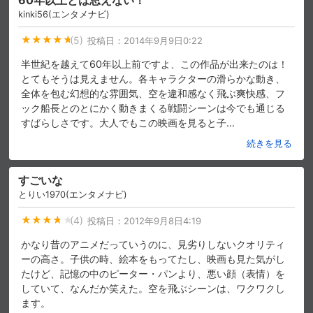
60年以上とは思えない！
kinki56(エンタメナビ)
スマホなどでRakuten TVを視聴する際のデ
視聴デバイス一覧
バイス連携の設定ができます。
(5)
投稿日：
2014年9月9日0:22
半世紀を越えて60年以上前ですよ、この作品が出来たのは！
視聴年齢制限の変更時にパスコード入力が
パスコード設定
求められるのでお子さまがいても安心で
とてもそうは見えません。各キャラクターの滑らかな動き、
す。
全体を包む幻想的な雰囲気、空を違和感なく飛ぶ爽快感、フ
ック船長とのとにかく動きまくる戦闘シーンは今でも通じる
メルマガの配信停止、配信先のメールアド
すばらしさです。大人でもこの映画を見ると子
…
メルマガ
レスの変更が可能です。
続きを見る
定額見放題コンテンツの解約はこちらから
定額見放題解約
すごいな
可能です。
とりい1970(エンタメナビ)
(4)
投稿日：
2012年9月8日4:19
ログアウト
かなり昔のアニメだっていうのに、見劣りしないクオリティ
ーの高さ。子供の時、絵本をもってたし、映画も見た気がし
たけど、記憶の中のピーター・パンより、悪い顔（表情）を
していて、なんだか笑えた。空を飛ぶシーンは、ワクワクし
ます。