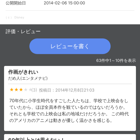
2014-02-06 15:00:00
公開開始日
（ｃ） Disney
購入明細
４ヵ月分の購入明細の確認が可能です。
評価・レビュー
現在獲得済みのお得なクーポンを確認でき
Myクーポン
ます。
レビューを書く
レンタル、購入、定額見放題の購入履歴の
63件中1～10件を表示
購入履歴
確認が可能です。こちらから視聴いただく
と便利です。
作画がきれい
だめ人(エンタメナビ)
お気に入りに登録した作品を確認できま
お気に入り
す。お気に入りに追加した作品の削除も可
(3)
投稿日：
2014年12月8日21:03
能です。
70年代に小学生時代をすごした人たちは、学校で上映会をし
サイト内の閲覧履歴を確認できます。履歴
ていたから、ほぼ全員本作を観ているのではないだろうか。
閲覧履歴
の削除も可能です。
それとも学校での上映会は私の地域だけだろうか。 この時代
のアメリカのアニメは動きが優しく温かさを感じる。
サイト内で表示される作品の表示制限が可
視聴年齢制限
能です。5段階の年齢区分から選択できま
す。