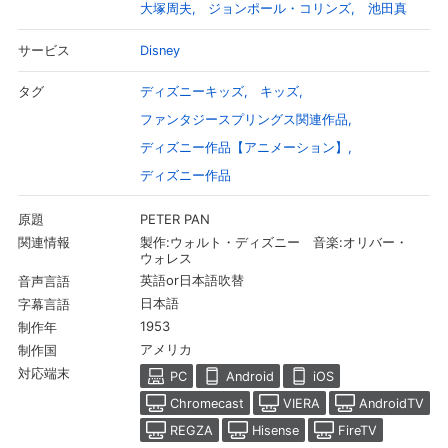
大塚周夫
ジョンポール・コリンズ
池田真
Disney
サービス
ディズニーキッズ
キッズ
タグ
ファンタジースプリングス関連作品
ディズニー作品【アニメーション】
ディズニー作品
PETER PAN
原題
製作:ウォルト・ディズニー 音楽:オリバー・
関連情報
ウォレス
英語or日本語吹替
音声言語
会員設定
会員情報
閉じる
日本語
字幕言語
1953
制作年
アメリカ
制作国
基本情報、本人連絡先、パスワード 、クレ
会員情報変更
対応端末
ジットカード情報の変更が可能です。
PC
Android
iOS
Chromecast
VIERA
AndroidTV
REGZA
Hisense
FireTV
決済方法変更
決済方法の変更が可能です。