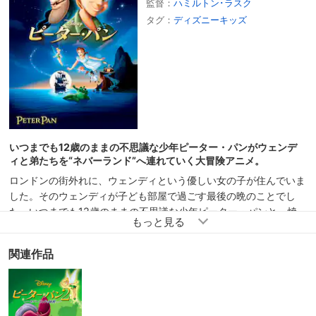
監督：
ハミルトン･ラスク
タグ：
ディズニーキッズ
いつまでも12歳のままの不思議な少年ピーター・パンがウェンデ
ィと弟たちを“ネバーランド”へ連れていく大冒険アニメ。
ロンドンの街外れに、ウェンディという優しい女の子が住んでいま
した。そのウェンディが子ども部屋で過ごす最後の晩のことでし
た。いつまでも12歳のままの不思議な少年ピーター・パンと、焼
きもちやきのティンカー・ベルがやって来たのです。そしてウェン
ディと弟たちを“ネバーランド”へ招待します。ティンカー・ベルの
関連作品
粉をちょっとふりかけて、右から二番目の星を目指してまっすぐに
飛んでいけば、そこは大人にならなくてもいい島“ネバーランド”！
ところが、ピーター・パンを目の敵にしている海賊、フック船長の
悪だくみに巻きこまれて…。