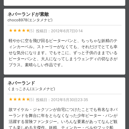
ネバーランドが素敵
choco8978(エンタメナビ)
(5)
投稿日：
2012年6月7日0:14
軽やかに空を飛び回るピーターパンと、ちっちゃな妖精のテ
ィンカーベル。ストーリーがなくても、それだけでとても幸
せな気分になります。でもそこに、ずっと子供のままでいる
ピーターパンと、大人になってしまうウェンディの切なさが
プラス。素晴らしい作品です。
ネバーランド
くまっこさん(エンタメナビ)
(5)
投稿日：
2012年5月30日23:35
故マイケル・ジャクソンが自宅につけたことでも有名なネバ
ーランドを舞台に年をとらなくなった少年ピーター・パンが
活躍する冒険ファンタジー。いろんな要素があってなんど観
ても楽しめる大傑作。妖精、ティンカー・ベルやフック船