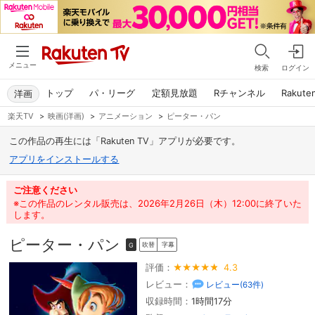
メニュー
検索
ログイン
トップ
パ・リーグ
定額見放題
Rチャンネル
Rakute
洋画
楽天TV
>
映画(洋画)
>
アニメーション
>
ピーター・パン
この作品の再生には「Rakuten TV」アプリが必要です。
アプリをインストールする
ご注意ください
※この作品のレンタル販売は、2026年2月26日（木）12:00に終了いた
します。
ピーター・パン
吹替
字幕
G
評価：
4.3
レビュー：
レビュー(
63
件)
収録時間：
1時間17分