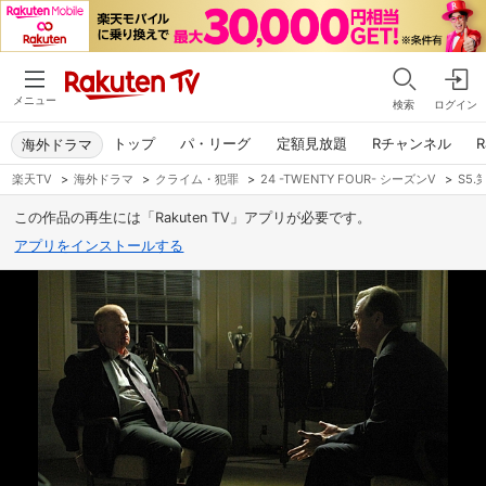
メニュー
検索
ログイン
トップ
パ・リーグ
定額見放題
Rチャンネル
R
海外ドラマ
楽天TV
>
海外ドラマ
>
クライム・犯罪
>
24 -TWENTY FOUR- シーズンV
>
S5.
この作品の再生には「Rakuten TV」アプリが必要です。
アプリをインストールする