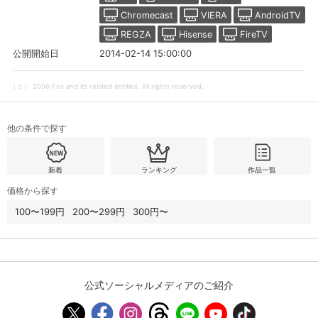
Chromecast
VIERA
AndroidTV
REGZA
Hisense
FireTV
購入明細
４ヵ月分の購入明細の確認が可能です。
2014-02-14 15:00:00
公開開始日
（ｃ） 2006 Fox and its related entities. All rights reserved.
現在獲得済みのお得なクーポンを確認でき
Myクーポン
ます。
他の条件で探す
レンタル、購入、定額見放題の購入履歴の
購入履歴
確認が可能です。こちらから視聴いただく
と便利です。
新着
ランキング
作品一覧
お気に入りに登録した作品を確認できま
価格から探す
お気に入り
す。お気に入りに追加した作品の削除も可
能です。
100〜199円
200〜299円
300円〜
サイト内の閲覧履歴を確認できます。履歴
閲覧履歴
の削除も可能です。
公式ソーシャルメディアのご紹介
サイト内で表示される作品の表示制限が可
視聴年齢制限
能です。5段階の年齢区分から選択できま
す。