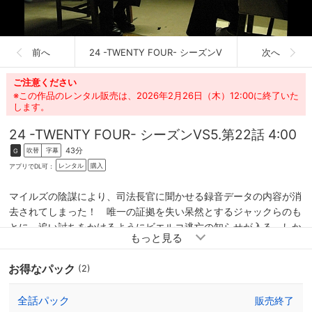
前へ
24 -TWENTY FOUR- シーズンV
次へ
ご注意ください
※この作品のレンタル販売は、2026年2月26日（木）12:00に終了いた
します。
24 -TWENTY FOUR- シーズンV
S5.第22話 4:00
43分
吹替
字幕
G
レンタル
購入
アプリでDL可：
マイルズの陰謀により、司法長官に聞かせる録音データの内容が消
去されてしまった！ 唯一の証拠を失い呆然とするジャックらのも
とに、追い討ちをかけるようにビエルコ逃亡の知らせが入る。しか
も新たなテロ攻撃を仕掛けてくる可能性があるというのだ。一方、
勝利を確信したローガン大統領は、ピアースとジャックを始末する
お得なパック
(2)
ための手筈を整える……。
全話パック
販売終了