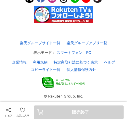
スマホなどでRakuten TVを視聴する際のデ
視聴デバイス一覧
バイス連携の設定ができます。
視聴年齢制限の変更時にパスコード入力が
パスコード設定
求められるのでお子さまがいても安心で
す。
楽天グループサイト一覧
楽天グループアプリ一覧
メルマガの配信停止、配信先のメールアド
メルマガ
表示モード：
スマートフォン
PC
レスの変更が可能です。
企業情報
利用規約
特定商取引法に基づく表示
ヘルプ
コピーライト一覧
個人情報保護方針
定額見放題コンテンツの解約はこちらから
定額見放題解約
可能です。
ログアウト
© Rakuten Group, Inc.
販売終了
シェア
お気に入り