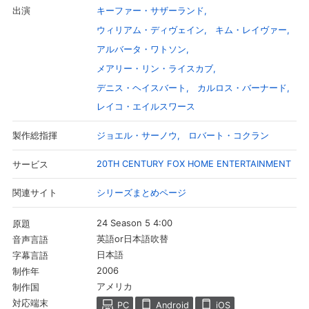
キーファー・サザーランド
出演
ウィリアム・ディヴェイン
キム・レイヴァー
アルバータ・ワトソン
メアリー・リン・ライスカブ
デニス・ヘイスバート
カルロス・バーナード
レイコ・エイルスワース
ジョエル・サーノウ
ロバート・コクラン
製作総指揮
20TH CENTURY FOX HOME ENTERTAINMENT
サービス
シリーズまとめページ
関連サイト
会員設定
会員情報
閉じる
24 Season 5 4:00
原題
英語or日本語吹替
音声言語
基本情報、本人連絡先、パスワード 、クレ
会員情報変更
日本語
字幕言語
ジットカード情報の変更が可能です。
2006
制作年
アメリカ
制作国
決済方法変更
決済方法の変更が可能です。
対応端末
PC
Android
iOS