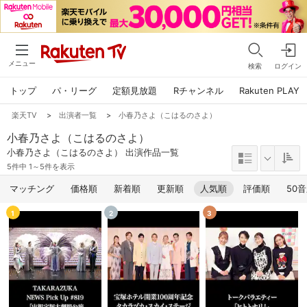
メニュー
検索
ログイン
トップ
パ・リーグ
定額見放題
Rチャンネル
Rakuten PLAY
楽天TV
>
出演者一覧
>
小春乃さよ（こはるのさよ）
小春乃さよ（こはるのさよ）
小春乃さよ（こはるのさよ） 出演作品一覧
5件中 1～5件を表示
マッチング
価格順
新着順
更新順
人気順
評価順
50
1
2
3