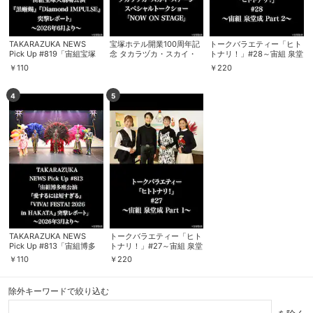
TAKARAZUKA NEWS
宝塚ホテル開業100周年記
トークバラエティー「ヒト
Pick Up #819「宙組宝塚
念 タカラヅカ・スカイ・
トナリ！」#28～宙組 泉堂
大劇場公演『黒蜥蜴』
ステージ スペシャルトー
成 Part 2～
￥
110
￥
220
『Diamond IMPULSE』突
クショー「NOW ON
撃レポート」～2026年6月
STAGE」
より～
4
5
TAKARAZUKA NEWS
トークバラエティー「ヒト
Pick Up #813「宙組博多
トナリ！」#27～宙組 泉堂
座公演『愛するには短すぎ
成 Part 1～
￥
110
￥
220
る』『VIVA! FESTA! 2026
in HAKATA』突撃レポー
ト」～2026年3月より～
除外キーワードで絞り込む