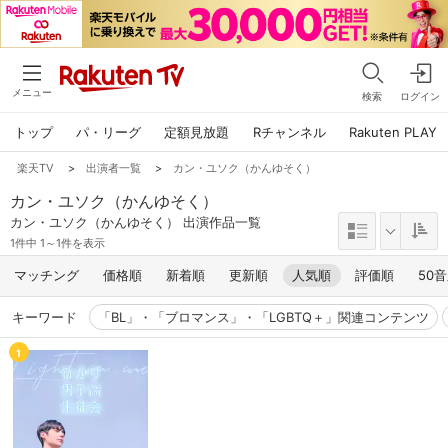
メニュー
検索
ログイン
トップ
パ・リーグ
定額見放題
Rチャンネル
Rakuten PLAY
楽天TV
>
出演者一覧
>
カン・ユソク（かんゆそく）
カン・ユソク（かんゆそく）
カン・ユソク（かんゆそく） 出演作品一覧
1件中 1～1件を表示
マッチング
価格順
新着順
更新順
人気順
評価順
50
キーワード
「BL」・「ブロマンス」・「LGBTQ＋」関連コンテンツ
1