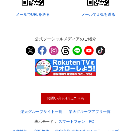
メールでURLを送る
メールでURLを送る
公式ソーシャルメディアのご紹介
会員設定
会員情報
閉じる
お問い合わせはこちら
基本情報、本人連絡先、パスワード 、クレ
会員情報変更
ジットカード情報の変更が可能です。
楽天グループサイト一覧
楽天グループアプリ一覧
表示モード：
スマートフォン
PC
決済方法変更
決済方法の変更が可能です。