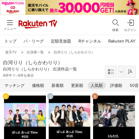
メニュー
検索
ログイン
トップ
パ・リーグ
定額見放題
Rチャンネル
Rakuten PLAY
楽天TV
>
出演者一覧
>
白河りり（しらかわりり）
白河りり（しらかわりり）
白河りり（しらかわりり） 出演作品一覧
6件中 1～6件を表示
マッチング
価格順
新着順
更新順
人気順
評価順
50
1
2
3