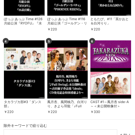
ぽっぷ あっぷ Time #126
ぽっぷ あっぷ Time #116
ともたび。#11「英かおと
月組公演『RYOFU』『水
月組公演『ゴールデン・リ
＆白河りり」
晶宮殿』
バティ』『PHOENIX
￥
220
￥
220
RISING』
4
5
6
タカラヅカ部#3「ダンス
鳳月杏、風間柚乃、白河り
CAST #1～鳳月杏 side-A
部」
り、きよら羽龍「♪Full
～＜未公開映像付＞
Swing!」未公開映像付～
￥
220
￥
220
￥
330
吉田優子作品集「Ideale」
CD発売記念特別番組より
～
除外キーワードで絞り込む