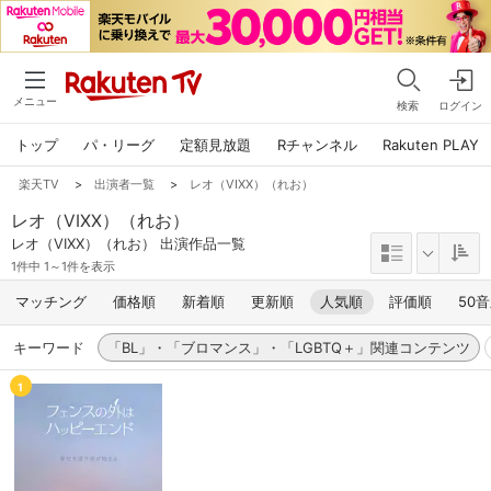
メニュー
検索
ログイン
トップ
パ・リーグ
定額見放題
Rチャンネル
Rakuten PLAY
楽天TV
>
出演者一覧
>
レオ（VIXX）（れお）
レオ（VIXX）（れお）
レオ（VIXX）（れお） 出演作品一覧
1件中 1～1件を表示
マッチング
価格順
新着順
更新順
人気順
評価順
50
キーワード
「BL」・「ブロマンス」・「LGBTQ＋」関連コンテンツ
1