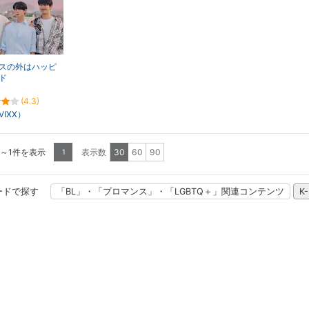
スの外はハッピ
ド
(4.3)
IXX）
1～1件を表示
表示数
30
60
90
1
ードで探す
「BL」・「ブロマンス」・「LGBTQ＋」関連コンテンツ
K