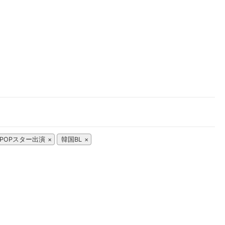
楽天チケット
エンタメニュース
推し楽
-POPスター出演
韓国BL