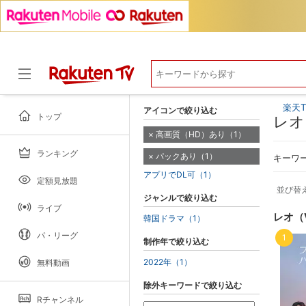
楽天T
アイコンで絞り込む
トップ
レオ
高画質（HD）あり（1）
ランキング
パックあり（1）
ドラマ
キーワ
アプリでDL可（1）
定額見放題
並び替
ジャンルで絞り込む
ライブ
レオ（
韓国ドラマ（1）
パ・リーグ
1
制作年で絞り込む
2022年（1）
無料動画
除外キーワードで絞り込む
Rチャンネル