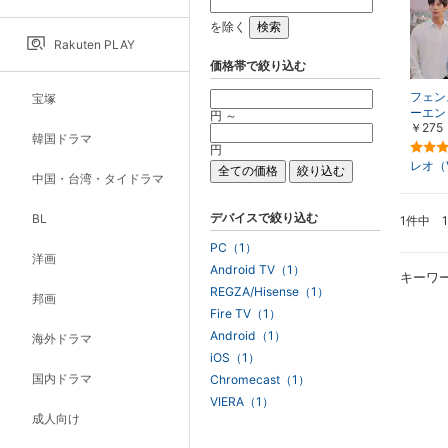
を除く
Rakuten PLAY
価格帯で絞り込む
フェン
宝塚
ーエン
円 ～
￥275
韓国ドラマ
円
レオ（V
中国・台湾・タイドラマ
デバイスで絞り込む
BL
1件中 
PC（1）
洋画
Android TV（1）
キーワ
REGZA/Hisense（1）
邦画
Fire TV（1）
Android（1）
海外ドラマ
iOS（1）
国内ドラマ
Chromecast（1）
VIERA（1）
成人向け