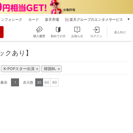
インフォシーク
カード
楽天市場
楽天グループのエンタメサービス
動画配信
成人向け
楽天TV
購入履歴
初めての方
お知らせ
ログイン
本/ゲーム/CD/DVD
楽天ブックス
パックあり】
電子書籍
楽天Kobo
K-POPスター出演
韓国BL
雑誌読み放題
楽天マガジン
を表示
表示数
30
60
90
1
音楽配信
楽天ミュージック
動画配信ガイド
Rakuten PLAY
無料テレビ
Rチャンネル
チケット