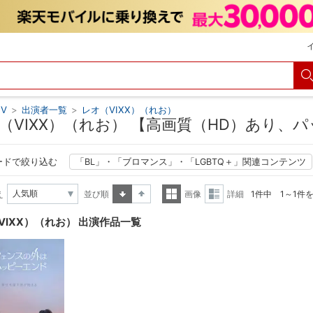
V
>
出演者一覧
>
レオ（VIXX）（れお）
（VIXX）（れお） 【高画質（HD）あり、
ードで絞り込む
「BL」・「ブロマンス」・「LGBTQ＋」関連コンテンツ
え
並び順
画像
詳細
1件中 1～1件
昇順
降順
一覧
詳細
VIXX）（れお） 出演作品一覧
表示
表示