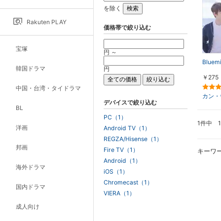
を除く
Rakuten PLAY
価格帯で絞り込む
宝塚
円 ～
Blue
韓国ドラマ
円
￥275
中国・台湾・タイドラマ
カン・
デバイスで絞り込む
BL
PC（1）
1件中 
洋画
Android TV（1）
REGZA/Hisense（1）
邦画
Fire TV（1）
キーワ
Android（1）
海外ドラマ
iOS（1）
Chromecast（1）
国内ドラマ
VIERA（1）
成人向け