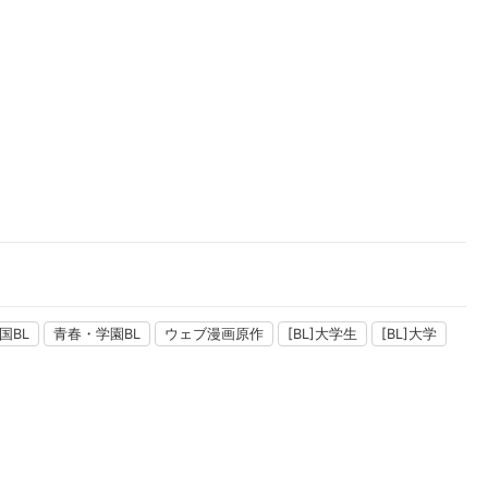
楽天チケット
エンタメニュース
推し楽
国BL
青春・学園BL
ウェブ漫画原作
[BL]大学生
[BL]大学