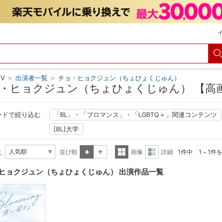
V
>
出演者一覧
>
チョ・ヒョクジュン（ちょひょくじゅん）
・ヒョクジュン（ちょひょくじゅん） 【高
ードで絞り込む
「BL」・「ブロマンス」・「LGBTQ＋」関連コンテンツ
[BL]大学
え
並び順
画像
詳細
1件中 1～1件
昇順
降順
一覧
詳細
ヒョクジュン（ちょひょくじゅん） 出演作品一覧
表示
表示