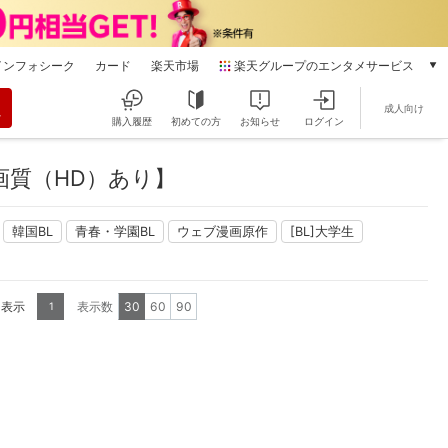
インフォシーク
カード
楽天市場
楽天グループのエンタメサービス
動画配信
成人向け
楽天TV
購入履歴
初めての方
お知らせ
ログイン
本/ゲーム/CD/DVD
楽天ブックス
画質（HD）あり】
電子書籍
楽天Kobo
韓国BL
青春・学園BL
ウェブ漫画原作
[BL]大学生
雑誌読み放題
楽天マガジン
音楽配信
楽天ミュージック
を表示
表示数
30
60
90
1
動画配信ガイド
Rakuten PLAY
無料テレビ
Rチャンネル
チケット