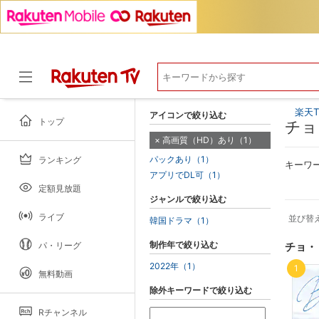
楽天T
アイコンで絞り込む
トップ
チョ
高画質（HD）あり（1）
パックあり（1）
ランキング
ドラマ
キーワ
アプリでDL可（1）
定額見放題
ジャンルで絞り込む
ライブ
並び替
韓国ドラマ（1）
制作年で絞り込む
パ・リーグ
チョ・
2022年（1）
1
無料動画
除外キーワードで絞り込む
Rチャンネル