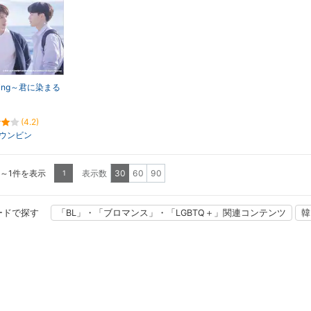
ming～君に染まる
(4.2)
ウンビン
1～1件を表示
表示数
30
60
90
1
ードで探す
「BL」・「ブロマンス」・「LGBTQ＋」関連コンテンツ
韓