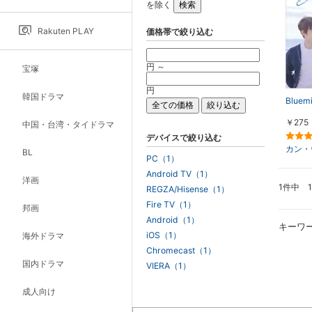
を除く
Rakuten PLAY
価格帯で絞り込む
円 ～
宝塚
円
韓国ドラマ
Blue
￥275
中国・台湾・タイドラマ
デバイスで絞り込む
カン・
BL
PC（1）
Android TV（1）
洋画
1件中 
REGZA/Hisense（1）
Fire TV（1）
邦画
Android（1）
キーワ
iOS（1）
海外ドラマ
Chromecast（1）
国内ドラマ
VIERA（1）
成人向け