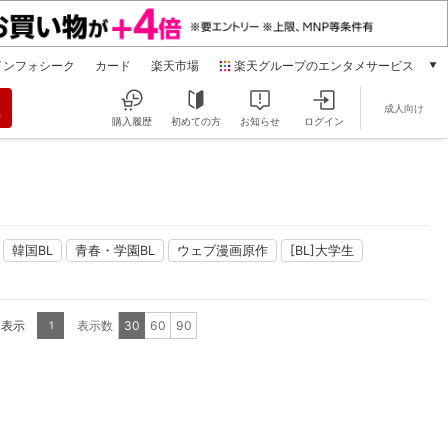
インフォシーク
カード
楽天市場
楽天グループのエンタメサービス
動画配信
成人向け
楽天TV
購入履歴
初めての方
お知らせ
ログイン
本/ゲーム/CD/DVD
楽天ブックス
電子書籍
楽天Kobo
雑誌読み放題
韓国BL
青春・学園BL
ウェブ漫画原作
[BL]大学生
楽天マガジン
音楽配信
楽天ミュージック
を表示
表示数
30
60
90
1
動画配信ガイド
Rakuten PLAY
無料テレビ
Rチャンネル
チケット