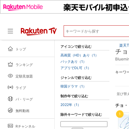
楽天T
アイコンで絞り込む
トップ
チョ
高画質（HD）あり（1）
Blue
パックあり（1）
ランキング
ドラマ
アプリでDL可（1）
キーワ
定額見放題
ジャンルで絞り込む
韓国ドラマ（1）
ライブ
並び替
制作年で絞り込む
パ・リーグ
2022年（1）
チョ・
無料動画
1
除外キーワードで絞り込む
Rチャンネル