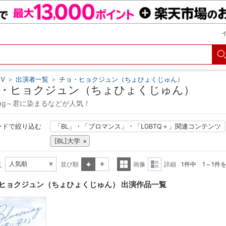
V
>
出演者一覧
>
チョ・ヒョクジュン（ちょひょくじゅん）
・ヒョクジュン（ちょひょくじゅん）
ming～君に染まるなどが人気！
ードで絞り込む
「BL」・「ブロマンス」・「LGBTQ＋」関連コンテンツ
[BL]大学
え
並び順
画像
詳細
1件中 1～1件
昇順
降順
一覧
詳細
ヒョクジュン（ちょひょくじゅん） 出演作品一覧
表示
表示