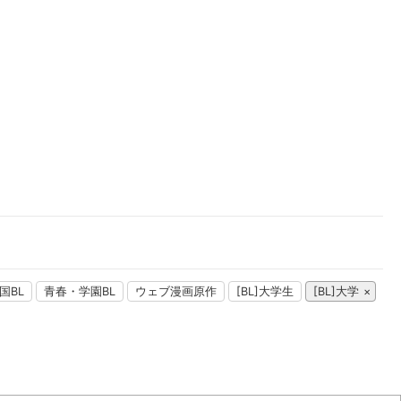
楽天チケット
エンタメニュース
推し楽
国BL
青春・学園BL
ウェブ漫画原作
[BL]大学生
[BL]大学