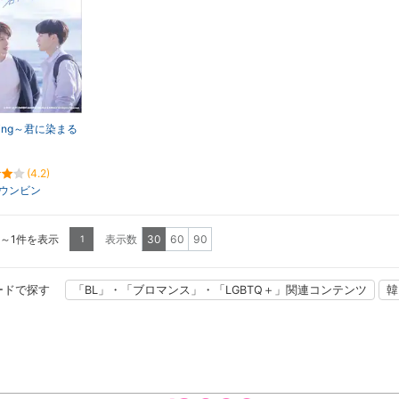
ming～君に染まる
(4.2)
ウンビン
1～1件を表示
表示数
30
60
90
1
ードで探す
「BL」・「ブロマンス」・「LGBTQ＋」関連コンテンツ
韓