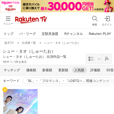
メニュー
検索
ログイン
トップ
パ・リーグ
定額見放題
Rチャンネル
Rakuten PLAY
楽天TV
>
出演者一覧
>
シュー・タオ（しゅーたお）
シュー・タオ（しゅーたお）
シュー・タオ（しゅーたお） 出演作品一覧
1件中 1～1件を表示
マッチング
価格順
新着順
更新順
人気順
評価順
50
キーワード
「BL」・「ブロマンス」・「LGBTQ＋」関連コンテンツ
1