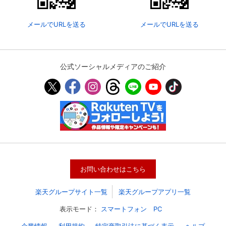
メールでURLを送る
メールでURLを送る
公式ソーシャルメディアのご紹介
会員設定
会員情報
閉じる
お問い合わせはこちら
基本情報、本人連絡先、パスワード 、クレ
会員情報変更
ジットカード情報の変更が可能です。
楽天グループサイト一覧
楽天グループアプリ一覧
表示モード：
スマートフォン
PC
決済方法変更
決済方法の変更が可能です。