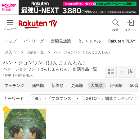
メニュー
検索
ログイン
トップ
パ・リーグ
定額見放題
Rチャンネル
Rakuten PLAY
楽天TV
>
出演者一覧
>
ハン・ジョンワン（はんじょんわん）
ハン・ジョンワン（はんじょんわん）
ハン・ジョンワン（はんじょんわん） 出演作品一覧
1件中 1～1件を表示
マッチング
価格順
新着順
更新順
人気順
評価順
50
キーワード
「BL」・「ブロマンス」・「LGBTQ＋」関連コンテンツ
1