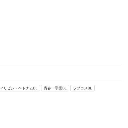
楽天チケット
エンタメニュース
推し楽
ィリピン・ベトナムBL
青春・学園BL
ラブコメBL