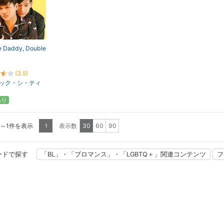
e Daddy, Double
(3.5)
ック・シ・ティ
あり
1～1件を表示
表示数
30
60
90
1
ードで探す
「BL」・「ブロマンス」・「LGBTQ＋」関連コンテンツ
フ