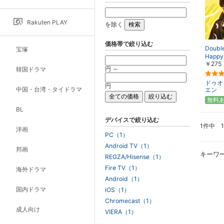
Rakuten PLAY
を除く
価格帯で絞り込む
Doubl
宝塚
Happy
￥275
円 ～
韓国ドラマ
ドゥオ
円
中国・台湾・タイドラマ
エン
無料
BL
デバイスで絞り込む
1件中 
洋画
PC（1）
Android TV（1）
邦画
キーワ
REGZA/Hisense（1）
Fire TV（1）
海外ドラマ
Android（1）
国内ドラマ
iOS（1）
Chromecast（1）
成人向け
VIERA（1）