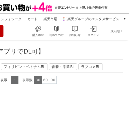
インフォシーク
カード
楽天市場
楽天グループのエンタメサービス
動画配信
成人向け
楽天TV
購入履歴
初めての方
お知らせ
ログイン
本/ゲーム/CD/DVD
楽天ブックス
アプリでDL可】
電子書籍
楽天Kobo
フィリピン・ベトナムBL
青春・学園BL
ラブコメBL
雑誌読み放題
楽天マガジン
を表示
表示数
30
60
90
1
音楽配信
楽天ミュージック
動画配信ガイド
Rakuten PLAY
無料テレビ
Rチャンネル
チケット