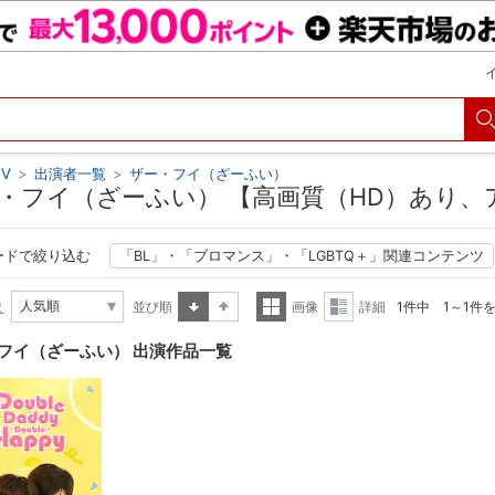
V
>
出演者一覧
>
ザー・フイ（ざーふい）
・フイ（ざーふい） 【高画質（HD）あり、
ードで絞り込む
「BL」・「ブロマンス」・「LGBTQ＋」関連コンテンツ
え
並び順
画像
詳細
1件中 1～1件
昇順
降順
一覧
詳細
フイ（ざーふい） 出演作品一覧
表示
表示