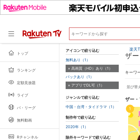
楽天T
アイコンで絞り込む
トップ
ザー
無料あり（1）
高画質（HD）あり（1）
ランキング
ドラマ
キーワ
パックあり（1）
定額見放題
アプリでDL可（1）
並び替
ライブ
ジャンルで絞り込む
ザー・
中国・台湾・タイドラマ（1）
パ・リーグ
1
制作年で絞り込む
無料動画
2020年（1）
Rチャンネル
除外キーワードで絞り込む