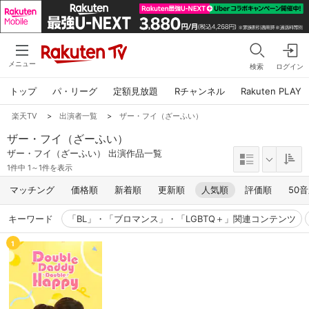
メニュー
検索
ログイン
トップ
パ・リーグ
定額見放題
Rチャンネル
Rakuten PLAY
楽天TV
>
出演者一覧
>
ザー・フイ（ざーふい）
ザー・フイ（ざーふい）
ザー・フイ（ざーふい） 出演作品一覧
1件中 1～1件を表示
マッチング
価格順
新着順
更新順
人気順
評価順
50
キーワード
「BL」・「ブロマンス」・「LGBTQ＋」関連コンテンツ
1