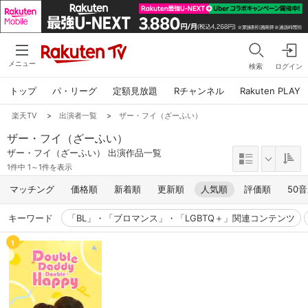
メニュー
検索
ログイン
トップ
パ・リーグ
定額見放題
Rチャンネル
Rakuten PLAY
楽天TV
>
出演者一覧
>
ザー・フイ（ざーふい）
ザー・フイ（ざーふい）
ザー・フイ（ざーふい） 出演作品一覧
1件中 1～1件を表示
マッチング
価格順
新着順
更新順
人気順
評価順
50
キーワード
「BL」・「ブロマンス」・「LGBTQ＋」関連コンテンツ
1