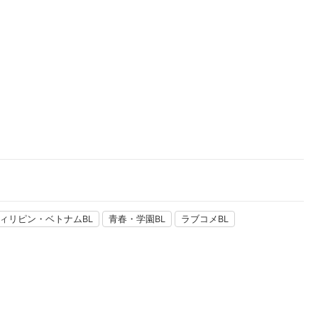
楽天チケット
エンタメニュース
推し楽
ィリピン・ベトナムBL
青春・学園BL
ラブコメBL