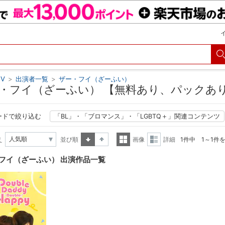
V
>
出演者一覧
>
ザー・フイ（ざーふい）
・フイ（ざーふい） 【無料あり、パックあ
ードで絞り込む
「BL」・「ブロマンス」・「LGBTQ＋」関連コンテンツ
え
並び順
画像
詳細
1件中 1～1件
昇順
降順
一覧
詳細
フイ（ざーふい） 出演作品一覧
表示
表示