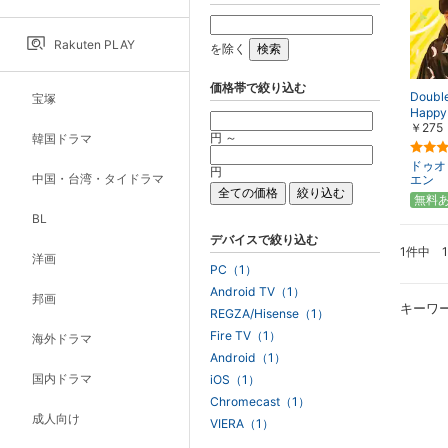
Rakuten PLAY
を除く
価格帯で絞り込む
Doubl
宝塚
Happy
￥275
円 ～
韓国ドラマ
ドゥオ
円
中国・台湾・タイドラマ
エン
無料
BL
デバイスで絞り込む
1件中 
洋画
PC（1）
Android TV（1）
邦画
キーワ
REGZA/Hisense（1）
Fire TV（1）
海外ドラマ
Android（1）
国内ドラマ
iOS（1）
Chromecast（1）
成人向け
VIERA（1）