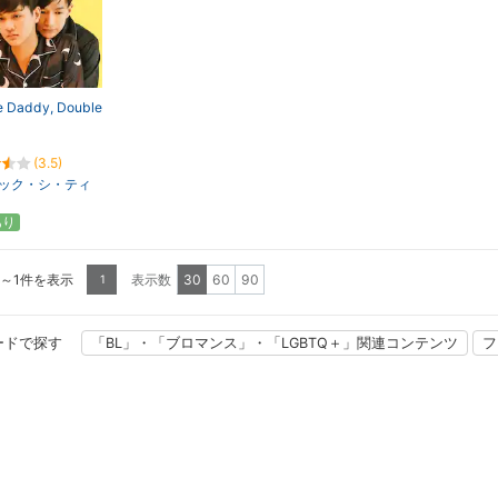
e Daddy, Double
(3.5)
ック・シ・ティ
あり
1～1件を表示
表示数
30
60
90
1
ードで探す
「BL」・「ブロマンス」・「LGBTQ＋」関連コンテンツ
フ