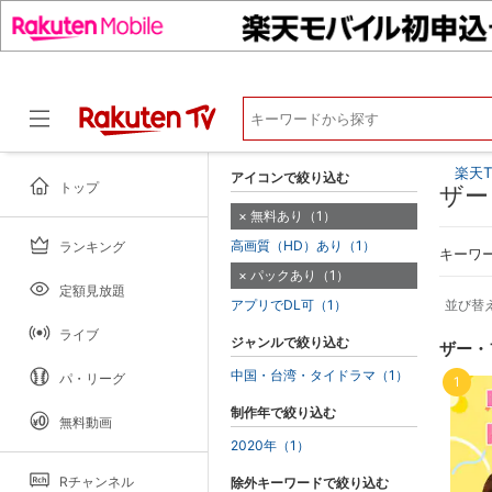
楽天T
アイコンで絞り込む
トップ
ザー
無料あり（1）
高画質（HD）あり（1）
ランキング
ドラマ
キーワ
パックあり（1）
定額見放題
アプリでDL可（1）
並び替
ライブ
ジャンルで絞り込む
ザー・
中国・台湾・タイドラマ（1）
パ・リーグ
1
制作年で絞り込む
無料動画
2020年（1）
Rチャンネル
除外キーワードで絞り込む