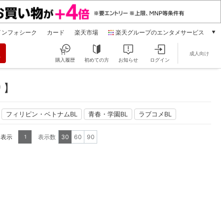
インフォシーク
カード
楽天市場
楽天グループのエンタメサービス
動画配信
成人向け
楽天TV
購入履歴
初めての方
お知らせ
ログイン
本/ゲーム/CD/DVD
楽天ブックス
り】
電子書籍
楽天Kobo
フィリピン・ベトナムBL
青春・学園BL
ラブコメBL
雑誌読み放題
楽天マガジン
を表示
表示数
30
60
90
1
音楽配信
楽天ミュージック
動画配信ガイド
Rakuten PLAY
無料テレビ
Rチャンネル
チケット