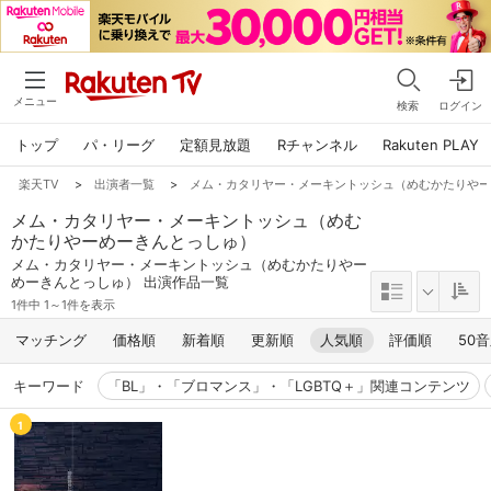
メニュー
検索
ログイン
トップ
パ・リーグ
定額見放題
Rチャンネル
Rakuten PLAY
楽天TV
>
出演者一覧
>
メム・カタリヤー・メーキントッシュ（めむかたりや
メム・カタリヤー・メーキントッシュ（めむ
かたりやーめーきんとっしゅ）
メム・カタリヤー・メーキントッシュ（めむかたりやー
めーきんとっしゅ） 出演作品一覧
1件中 1～1件を表示
マッチング
価格順
新着順
更新順
人気順
評価順
50
キーワード
「BL」・「ブロマンス」・「LGBTQ＋」関連コンテンツ
1