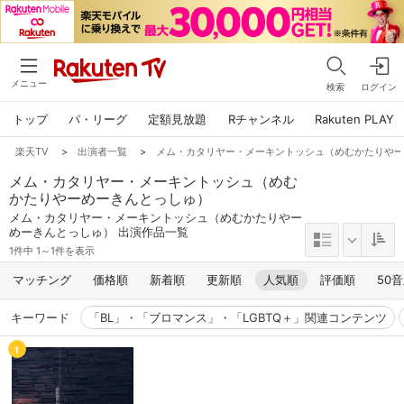
メニュー
検索
ログイン
トップ
パ・リーグ
定額見放題
Rチャンネル
Rakuten PLAY
楽天TV
>
出演者一覧
>
メム・カタリヤー・メーキントッシュ（めむかたりや
メム・カタリヤー・メーキントッシュ（めむ
かたりやーめーきんとっしゅ）
メム・カタリヤー・メーキントッシュ（めむかたりやー
めーきんとっしゅ） 出演作品一覧
1件中 1～1件を表示
マッチング
価格順
新着順
更新順
人気順
評価順
50
キーワード
「BL」・「ブロマンス」・「LGBTQ＋」関連コンテンツ
1