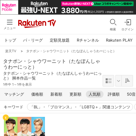
メニュー
検索
ログイン
トップ
パ・リーグ
定額見放題
Rチャンネル
Rakuten PLAY
楽天TV
>
タナポン・シャウワーニット（たなぽんしゃうわーにっと）
タナポン・シャウワーニット（たなぽんしゃ
うわーにっと）
タナポン・シャウワーニット（たなぽんしゃうわーにっ
と） 脚本作品一覧
1件中 1～1件を表示
マッチング
価格順
新着順
更新順
人気順
評価順
50
キーワード
「BL」・「ブロマンス」・「LGBTQ＋」関連コンテンツ
1