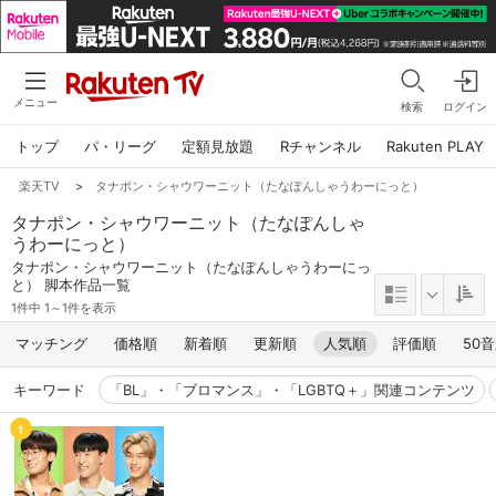
メニュー
検索
ログイン
トップ
パ・リーグ
定額見放題
Rチャンネル
Rakuten PLAY
楽天TV
>
タナポン・シャウワーニット（たなぽんしゃうわーにっと）
タナポン・シャウワーニット（たなぽんしゃ
うわーにっと）
タナポン・シャウワーニット（たなぽんしゃうわーにっ
と） 脚本作品一覧
1件中 1～1件を表示
マッチング
価格順
新着順
更新順
人気順
評価順
50
キーワード
「BL」・「ブロマンス」・「LGBTQ＋」関連コンテンツ
1