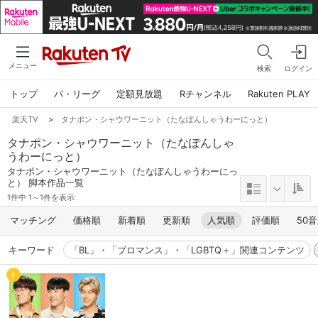
メニュー
検索
ログイン
トップ
パ・リーグ
定額見放題
Rチャンネル
Rakuten PLAY
楽天TV
>
タナポン・シャウワーニット（たなぽんしゃうわーにっと）
タナポン・シャウワーニット（たなぽんしゃ
うわーにっと）
タナポン・シャウワーニット（たなぽんしゃうわーにっ
と） 脚本作品一覧
1件中 1～1件を表示
マッチング
価格順
新着順
更新順
人気順
評価順
50
キーワード
「BL」・「ブロマンス」・「LGBTQ＋」関連コンテンツ
1