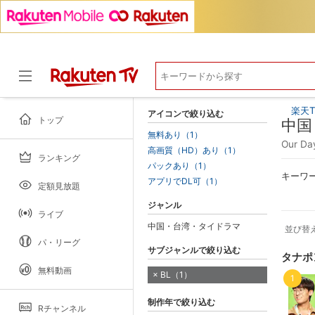
楽天T
アイコンで絞り込む
トップ
中国
無料あり（1）
Our 
高画質（HD）あり（1）
ランキング
ドラマ
パックあり（1）
キーワ
アプリでDL可（1）
定額見放題
ジャンル
ライブ
中国・台湾・タイドラマ
並び替
パ・リーグ
サブジャンルで絞り込む
タナポ
無料動画
BL（1）
1
制作年で絞り込む
Rチャンネル