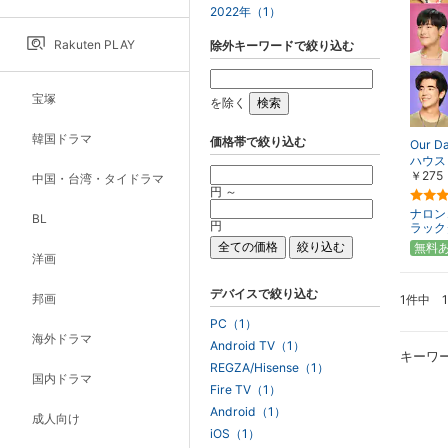
2022年（1）
Rakuten PLAY
除外キーワードで絞り込む
宝塚
を除く
韓国ドラマ
価格帯で絞り込む
Our 
ハウス
￥275
中国・台湾・タイドラマ
円 ～
ナロン
BL
円
ラック
無料
洋画
デバイスで絞り込む
邦画
1件中 
PC（1）
海外ドラマ
Android TV（1）
キーワ
REGZA/Hisense（1）
国内ドラマ
Fire TV（1）
Android（1）
成人向け
iOS（1）