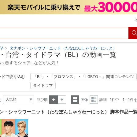
V
>
タナポン・シャウワーニット（たなぽんしゃうわーにっと）
・台湾・タイドラマ（BL）の動画一覧
Days 恋するシェア…などが人気！
ードで絞り込む
「BL」・「ブロマンス」・「LGBTQ＋」関連コンテンツ
タイドラマ
え
並び順
画像
詳細
1件中 1～1件
昇順
降順
一覧
詳細
ン・シャウワーニット（たなぽんしゃうわーにっと） 脚本作品一
表示
表示