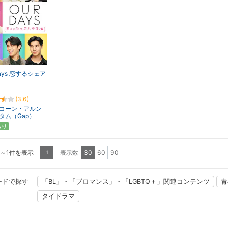
Days 恋するシェア
(3.6)
コーン・アルン
タム（Gap）
あり
1～1件を表示
表示数
30
60
90
1
ードで探す
「BL」・「ブロマンス」・「LGBTQ＋」関連コンテンツ
青
タイドラマ