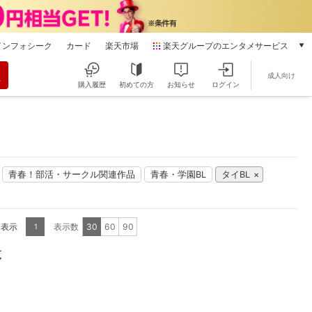
インフォシーク
カード
楽天市場
楽天グループのエンタメサービス
動画配信
成人向け
楽天TV
購入履歴
初めての方
お知らせ
ログイン
本/ゲーム/CD/DVD
楽天ブックス
電子書籍
楽天Kobo
雑誌読み放題
青春！部活・サークル関連作品
青春・学園BL
タイBL
楽天マガジン
音楽配信
楽天ミュージック
を表示
表示数
30
60
90
1
動画配信ガイド
Rakuten PLAY
覧
無料テレビ
Rチャンネル
チケット