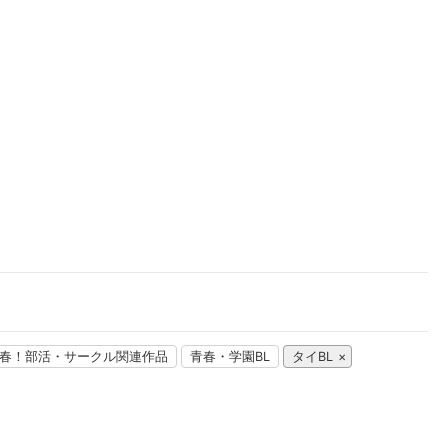
楽天チケット
エンタメニュース
推し楽
春！部活・サークル関連作品
青春・学園BL
タイBL