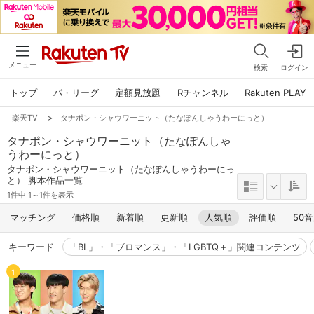
メニュー
検索
ログイン
トップ
パ・リーグ
定額見放題
Rチャンネル
Rakuten PLAY
楽天TV
>
タナポン・シャウワーニット（たなぽんしゃうわーにっと）
タナポン・シャウワーニット（たなぽんしゃ
うわーにっと）
タナポン・シャウワーニット（たなぽんしゃうわーにっ
と） 脚本作品一覧
1件中 1～1件を表示
マッチング
価格順
新着順
更新順
人気順
評価順
50
キーワード
「BL」・「ブロマンス」・「LGBTQ＋」関連コンテンツ
1