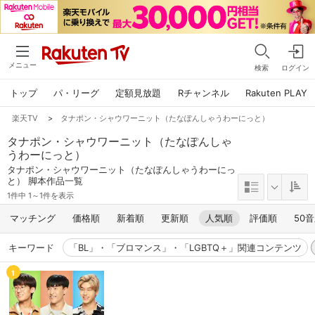
メニュー
検索
ログイン
トップ
パ・リーグ
定額見放題
Rチャンネル
Rakuten PLAY
楽天TV
>
タナポン・シャウワーニット（たなぽんしゃうわーにっと）
タナポン・シャウワーニット（たなぽんしゃ
うわーにっと）
タナポン・シャウワーニット（たなぽんしゃうわーにっ
と） 脚本作品一覧
1件中 1～1件を表示
マッチング
価格順
新着順
更新順
人気順
評価順
50
キーワード
「BL」・「ブロマンス」・「LGBTQ＋」関連コンテンツ
1