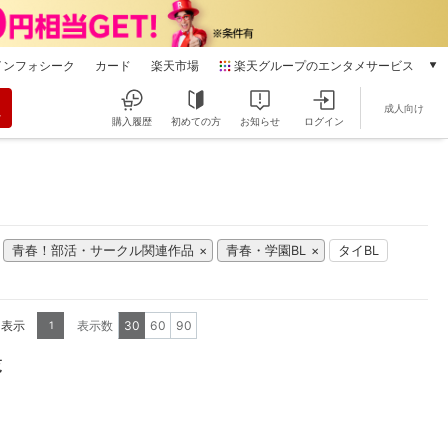
インフォシーク
カード
楽天市場
楽天グループのエンタメサービス
動画配信
成人向け
楽天TV
購入履歴
初めての方
お知らせ
ログイン
本/ゲーム/CD/DVD
楽天ブックス
電子書籍
楽天Kobo
雑誌読み放題
青春！部活・サークル関連作品
青春・学園BL
タイBL
楽天マガジン
音楽配信
楽天ミュージック
を表示
表示数
30
60
90
1
動画配信ガイド
Rakuten PLAY
覧
無料テレビ
Rチャンネル
チケット