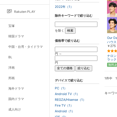
2022年（1）
Rakuten PLAY
除外キーワードで絞り込む
宝塚
を除く
韓国ドラマ
Our 
価格帯で絞り込む
ハウス
￥275
中国・台湾・タイドラマ
円 ～
ナロン
BL
ラック
円
無料
洋画
邦画
1件中 
デバイスで絞り込む
PC（1）
海外ドラマ
キーワ
Android TV（1）
国内ドラマ
REGZA/Hisense（1）
Fire TV（1）
成人向け
Android（1）
iOS（1）