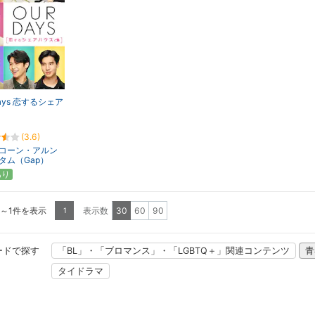
Days 恋するシェア
(3.6)
コーン・アルン
タム（Gap）
あり
1～1件を表示
表示数
30
60
90
1
ードで探す
「BL」・「ブロマンス」・「LGBTQ＋」関連コンテンツ
青
タイドラマ