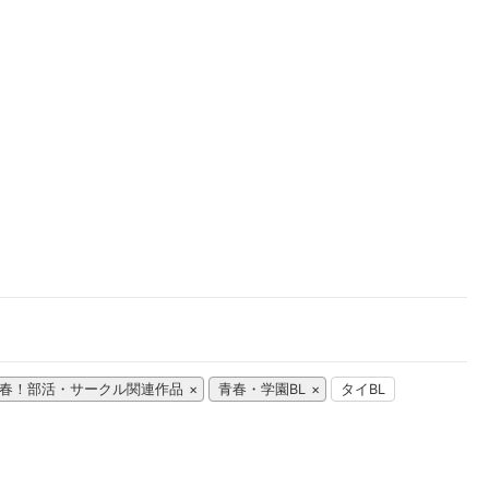
楽天チケット
エンタメニュース
推し楽
春！部活・サークル関連作品
青春・学園BL
タイBL