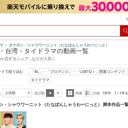
V
>
タナポン・シャウワーニット（たなぽんしゃうわーにっと）
・台湾・タイドラマの動画一覧
Days 恋するシェア…などが人気！
ードで絞り込む
「BL」・「ブロマンス」・「LGBTQ＋」関連コンテンツ
タイドラマ
え
並び順
画像
詳細
1件中 1～1件
昇順
降順
一覧
詳細
ン・シャウワーニット（たなぽんしゃうわーにっと） 脚本作品一
表示
表示