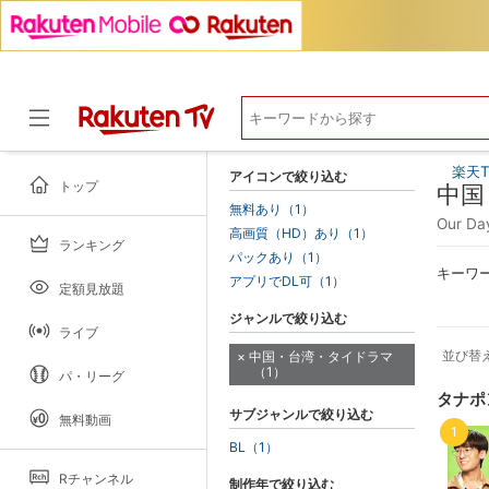
楽天T
アイコンで絞り込む
トップ
中国
無料あり（1）
Our 
高画質（HD）あり（1）
ランキング
ドラマ
パックあり（1）
キーワ
アプリでDL可（1）
定額見放題
ジャンルで絞り込む
ライブ
並び替
中国・台湾・タイドラマ
（1）
パ・リーグ
タナポ
サブジャンルで絞り込む
無料動画
1
BL（1）
Rチャンネル
制作年で絞り込む