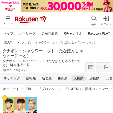
メニュー
検索
ログイン
トップ
パ・リーグ
定額見放題
Rチャンネル
Rakuten PLAY
楽天TV
>
タナポン・シャウワーニット（たなぽんしゃうわーにっと）
タナポン・シャウワーニット（たなぽんしゃ
うわーにっと）
タナポン・シャウワーニット（たなぽんしゃうわーにっ
と） 脚本作品一覧
1件中 1～1件を表示
マッチング
価格順
新着順
更新順
人気順
評価順
50
キーワード
「BL」・「ブロマンス」・「LGBTQ＋」関連コンテンツ
1