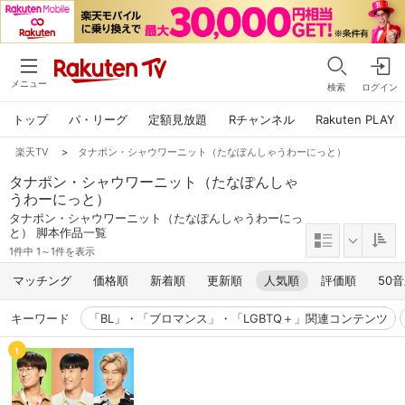
メニュー
検索
ログイン
トップ
パ・リーグ
定額見放題
Rチャンネル
Rakuten PLAY
楽天TV
>
タナポン・シャウワーニット（たなぽんしゃうわーにっと）
タナポン・シャウワーニット（たなぽんしゃ
うわーにっと）
タナポン・シャウワーニット（たなぽんしゃうわーにっ
と） 脚本作品一覧
1件中 1～1件を表示
マッチング
価格順
新着順
更新順
人気順
評価順
50
キーワード
「BL」・「ブロマンス」・「LGBTQ＋」関連コンテンツ
1