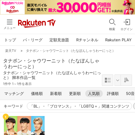
メニュー
検索
ログイン
トップ
パ・リーグ
定額見放題
Rチャンネル
Rakuten PLAY
楽天TV
>
タナポン・シャウワーニット（たなぽんしゃうわーにっと）
タナポン・シャウワーニット（たなぽんしゃ
うわーにっと）
タナポン・シャウワーニット（たなぽんしゃうわーにっ
と） 脚本作品一覧
1件中 1～1件を表示
マッチング
価格順
新着順
更新順
人気順
評価順
50
キーワード
「BL」・「ブロマンス」・「LGBTQ＋」関連コンテンツ
1