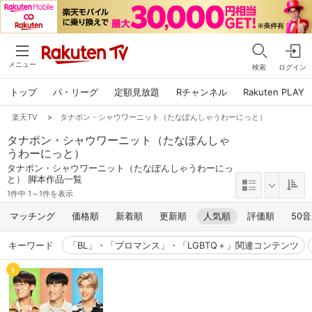
メニュー
検索
ログイン
トップ
パ・リーグ
定額見放題
Rチャンネル
Rakuten PLAY
楽天TV
>
タナポン・シャウワーニット（たなぽんしゃうわーにっと）
タナポン・シャウワーニット（たなぽんしゃ
うわーにっと）
タナポン・シャウワーニット（たなぽんしゃうわーにっ
と） 脚本作品一覧
1件中 1～1件を表示
マッチング
価格順
新着順
更新順
人気順
評価順
50
キーワード
「BL」・「ブロマンス」・「LGBTQ＋」関連コンテンツ
1