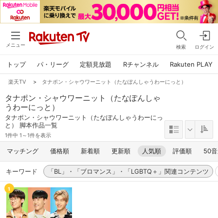
メニュー
検索
ログイン
トップ
パ・リーグ
定額見放題
Rチャンネル
Rakuten PLAY
楽天TV
>
タナポン・シャウワーニット（たなぽんしゃうわーにっと）
タナポン・シャウワーニット（たなぽんしゃ
うわーにっと）
タナポン・シャウワーニット（たなぽんしゃうわーにっ
と） 脚本作品一覧
1件中 1～1件を表示
マッチング
価格順
新着順
更新順
人気順
評価順
50
キーワード
「BL」・「ブロマンス」・「LGBTQ＋」関連コンテンツ
1