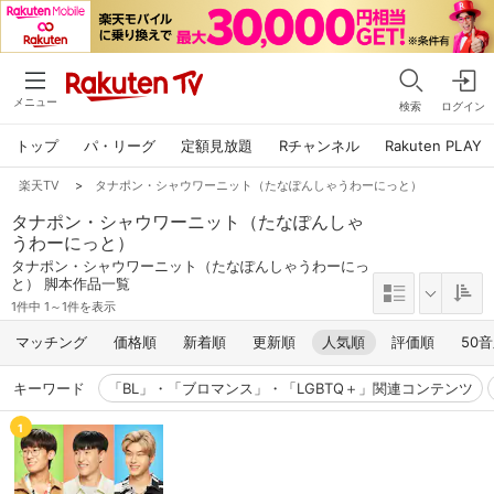
メニュー
検索
ログイン
トップ
パ・リーグ
定額見放題
Rチャンネル
Rakuten PLAY
楽天TV
>
タナポン・シャウワーニット（たなぽんしゃうわーにっと）
タナポン・シャウワーニット（たなぽんしゃ
うわーにっと）
タナポン・シャウワーニット（たなぽんしゃうわーにっ
と） 脚本作品一覧
1件中 1～1件を表示
マッチング
価格順
新着順
更新順
人気順
評価順
50
キーワード
「BL」・「ブロマンス」・「LGBTQ＋」関連コンテンツ
1