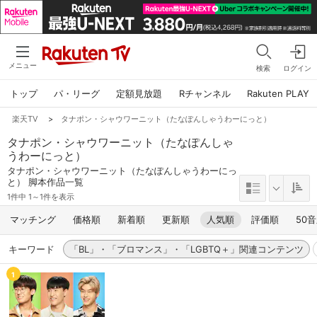
メニュー
検索
ログイン
トップ
パ・リーグ
定額見放題
Rチャンネル
Rakuten PLAY
楽天TV
>
タナポン・シャウワーニット（たなぽんしゃうわーにっと）
タナポン・シャウワーニット（たなぽんしゃ
うわーにっと）
タナポン・シャウワーニット（たなぽんしゃうわーにっ
と） 脚本作品一覧
1件中 1～1件を表示
マッチング
価格順
新着順
更新順
人気順
評価順
50
キーワード
「BL」・「ブロマンス」・「LGBTQ＋」関連コンテンツ
1