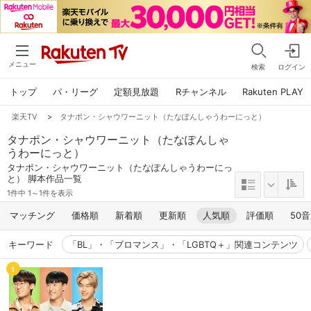
メニュー
検索
ログイン
トップ
パ・リーグ
定額見放題
Rチャンネル
Rakuten PLAY
楽天TV
>
タナポン・シャウワーニット（たなぽんしゃうわーにっと）
タナポン・シャウワーニット（たなぽんしゃ
うわーにっと）
タナポン・シャウワーニット（たなぽんしゃうわーにっ
と） 脚本作品一覧
1件中 1～1件を表示
マッチング
価格順
新着順
更新順
人気順
評価順
50
キーワード
「BL」・「ブロマンス」・「LGBTQ＋」関連コンテンツ
1