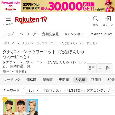
メニュー
検索
ログイン
トップ
パ・リーグ
定額見放題
Rチャンネル
Rakuten PLAY
楽天TV
>
タナポン・シャウワーニット（たなぽんしゃうわーにっと）
タナポン・シャウワーニット（たなぽんしゃ
うわーにっと）
タナポン・シャウワーニット（たなぽんしゃうわーにっ
と） 脚本作品一覧
1件中 1～1件を表示
マッチング
価格順
新着順
更新順
人気順
評価順
50
キーワード
「BL」・「ブロマンス」・「LGBTQ＋」関連コンテンツ
1