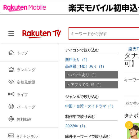
楽天T
アイコンで絞り込む
トップ
タナ
無料あり（1）
可】
高画質（HD）あり（1）
ランキング
ドラマ
パックあり（1）
キーワ
定額見放題
アプリでDL可（1）
ライブ
ジャンルで絞り込む
並び替
中国・台湾・タイドラマ（1）
パ・リーグ
タナポ
制作年で絞り込む
無料動画
1
2022年（1）
Rチャンネル
除外キーワードで絞り込む