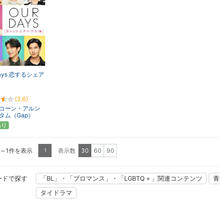
Days 恋するシェア
(3.6)
コーン・アルン
タム（Gap）
あり
1～1件を表示
表示数
30
60
90
1
ードで探す
「BL」・「ブロマンス」・「LGBTQ＋」関連コンテンツ
青
タイドラマ