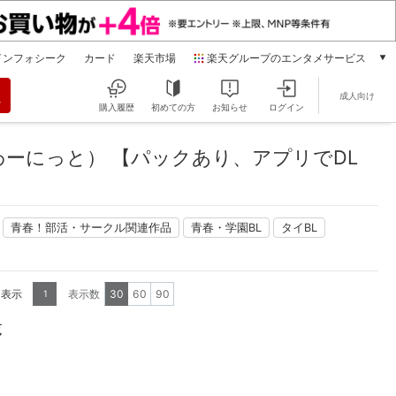
インフォシーク
カード
楽天市場
楽天グループのエンタメサービス
動画配信
成人向け
楽天TV
購入履歴
初めての方
お知らせ
ログイン
本/ゲーム/CD/DVD
楽天ブックス
ーにっと） 【パックあり、アプリでDL
電子書籍
楽天Kobo
雑誌読み放題
青春！部活・サークル関連作品
青春・学園BL
タイBL
楽天マガジン
音楽配信
楽天ミュージック
を表示
表示数
30
60
90
1
動画配信ガイド
Rakuten PLAY
覧
無料テレビ
Rチャンネル
チケット