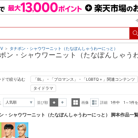
V
>
タナポン・シャウワーニット（たなぽんしゃうわーにっと）
ポン・シャウワーニット（たなぽんしゃうわ
ードで絞り込む
「BL」・「ブロマンス」・「LGBTQ＋」関連コンテンツ
タイドラマ
え
並び順
画像
詳細
1件中 1～1件
昇順
降順
一覧
詳細
ン・シャウワーニット（たなぽんしゃうわーにっと） 脚本作品一
表示
表示