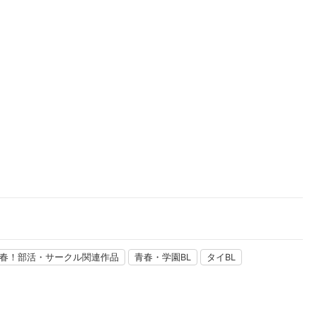
楽天チケット
エンタメニュース
推し楽
春！部活・サークル関連作品
青春・学園BL
タイBL