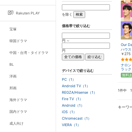
Rakuten PLAY
を除く
価格帯で絞り込む
宝塚
円 ～
韓国ドラマ
Our 
ハウス
円
中国・台湾・タイドラマ
￥275
BL
ナロン
ラック
デバイスで絞り込む
無料
洋画
PC（1）
Android TV（1）
邦画
1件中 
REGZA/Hisense（1）
Fire TV（1）
海外ドラマ
Android（1）
キーワ
国内ドラマ
iOS（1）
Chromecast（1）
成人向け
VIERA（1）