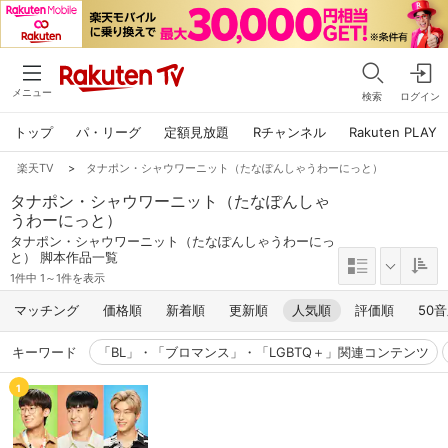
メニュー
検索
ログイン
トップ
パ・リーグ
定額見放題
Rチャンネル
Rakuten PLAY
楽天TV
>
タナポン・シャウワーニット（たなぽんしゃうわーにっと）
タナポン・シャウワーニット（たなぽんしゃ
うわーにっと）
タナポン・シャウワーニット（たなぽんしゃうわーにっ
と） 脚本作品一覧
1件中 1～1件を表示
マッチング
価格順
新着順
更新順
人気順
評価順
50
キーワード
「BL」・「ブロマンス」・「LGBTQ＋」関連コンテンツ
1