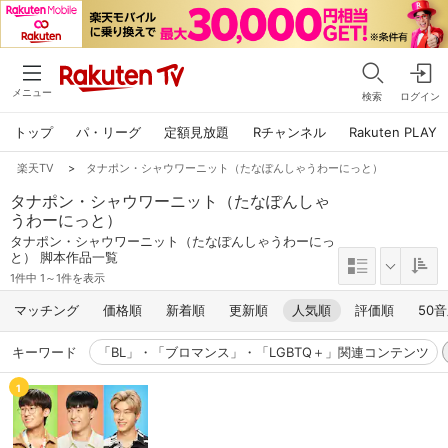
メニュー
検索
ログイン
トップ
パ・リーグ
定額見放題
Rチャンネル
Rakuten PLAY
楽天TV
>
タナポン・シャウワーニット（たなぽんしゃうわーにっと）
タナポン・シャウワーニット（たなぽんしゃ
うわーにっと）
タナポン・シャウワーニット（たなぽんしゃうわーにっ
と） 脚本作品一覧
1件中 1～1件を表示
マッチング
価格順
新着順
更新順
人気順
評価順
50
キーワード
「BL」・「ブロマンス」・「LGBTQ＋」関連コンテンツ
1