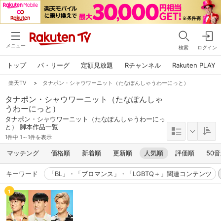
メニュー
検索
ログイン
トップ
パ・リーグ
定額見放題
Rチャンネル
Rakuten PLAY
楽天TV
>
タナポン・シャウワーニット（たなぽんしゃうわーにっと）
タナポン・シャウワーニット（たなぽんしゃ
うわーにっと）
タナポン・シャウワーニット（たなぽんしゃうわーにっ
と） 脚本作品一覧
1件中 1～1件を表示
マッチング
価格順
新着順
更新順
人気順
評価順
50
キーワード
「BL」・「ブロマンス」・「LGBTQ＋」関連コンテンツ
1