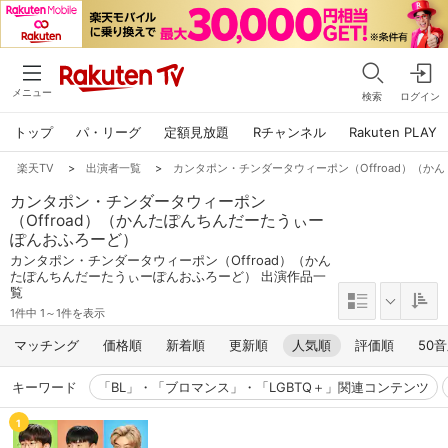
メニュー
検索
ログイン
トップ
パ・リーグ
定額見放題
Rチャンネル
Rakuten PLAY
楽天TV
>
出演者一覧
>
カンタポン・チンダータウィーポン（Offroad）（
カンタポン・チンダータウィーポン
（Offroad）（かんたぽんちんだーたうぃー
ぽんおふろーど）
カンタポン・チンダータウィーポン（Offroad）（かん
たぽんちんだーたうぃーぽんおふろーど） 出演作品一
覧
1件中 1～1件を表示
マッチング
価格順
新着順
更新順
人気順
評価順
50
キーワード
「BL」・「ブロマンス」・「LGBTQ＋」関連コンテンツ
1