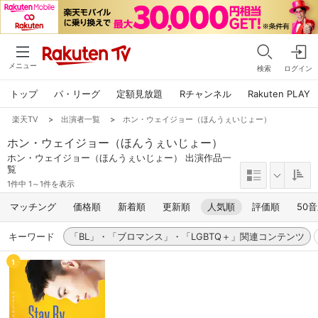
メニュー
検索
ログイン
トップ
パ・リーグ
定額見放題
Rチャンネル
Rakuten PLAY
楽天TV
>
出演者一覧
>
ホン・ウェイジョー（ほんうぇいじょー）
ホン・ウェイジョー（ほんうぇいじょー）
ホン・ウェイジョー（ほんうぇいじょー） 出演作品一
覧
1件中 1～1件を表示
マッチング
価格順
新着順
更新順
人気順
評価順
50
キーワード
「BL」・「ブロマンス」・「LGBTQ＋」関連コンテンツ
1