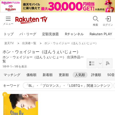
メニュー
検索
ログイン
トップ
パ・リーグ
定額見放題
Rチャンネル
Rakuten PLAY
楽天TV
>
出演者一覧
>
ホン・ウェイジョー（ほんうぇいじょー）
ホン・ウェイジョー（ほんうぇいじょー）
ホン・ウェイジョー（ほんうぇいじょー） 出演作品一
覧
1件中 1～1件を表示
マッチング
価格順
新着順
更新順
人気順
評価順
50
キーワード
「BL」・「ブロマンス」・「LGBTQ＋」関連コンテンツ
1