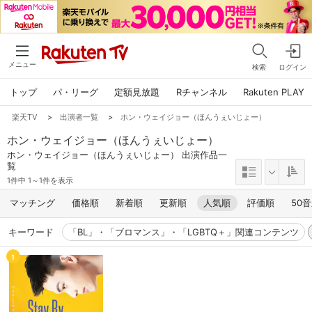
メニュー
検索
ログイン
トップ
パ・リーグ
定額見放題
Rチャンネル
Rakuten PLAY
楽天TV
>
出演者一覧
>
ホン・ウェイジョー（ほんうぇいじょー）
ホン・ウェイジョー（ほんうぇいじょー）
ホン・ウェイジョー（ほんうぇいじょー） 出演作品一
覧
1件中 1～1件を表示
マッチング
価格順
新着順
更新順
人気順
評価順
50
キーワード
「BL」・「ブロマンス」・「LGBTQ＋」関連コンテンツ
1