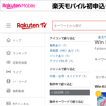
楽天T
アイコンで絞り込む
トップ
Win
無料あり（1）
Fahla
高画質（HD）あり（1）
ランキング
ドラマ
パックあり（1）
キーワ
アプリでDL可（1）
定額見放題
ジャンルで絞り込む
ライブ
中国・台湾・タイドラマ（1）
並び替
パ・リーグ
制作年で絞り込む
Win 
無料動画
2022年（1）
1
除外キーワードで絞り込む
Rチャンネル