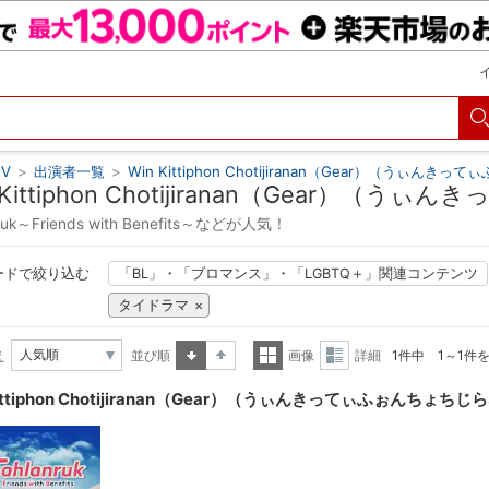
V
>
出演者一覧
>
Win Kittiphon Chotijiranan（Gear）（うぃ
 Kittiphon Chotijiranan（Gear
nruk～Friends with Benefits～などが人気！
ードで絞り込む
「BL」・「ブロマンス」・「LGBTQ＋」関連コンテンツ
タイドラマ
え
並び順
画像
詳細
1件中 1～1件
昇順
降順
一覧
詳細
Kittiphon Chotijiranan（Gear）（うぃんきってぃふぉんち
表示
表示