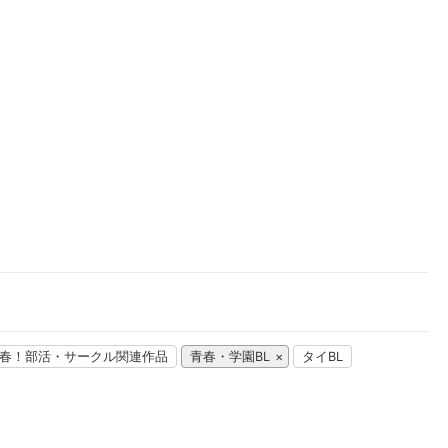
楽天チケット
エンタメニュース
推し楽
春！部活・サークル関連作品
青春・学園BL
タイBL