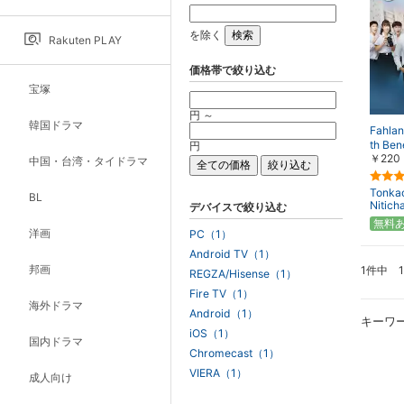
を除く
Rakuten PLAY
価格帯で絞り込む
宝塚
円 ～
韓国ドラマ
Fahla
th Ben
円
￥220
中国・台湾・タイドラマ
Tonka
BL
Nitic
デバイスで絞り込む
無料
洋画
PC（1）
Android TV（1）
邦画
1件中 
REGZA/Hisense（1）
Fire TV（1）
海外ドラマ
Android（1）
キーワ
iOS（1）
国内ドラマ
Chromecast（1）
VIERA（1）
成人向け