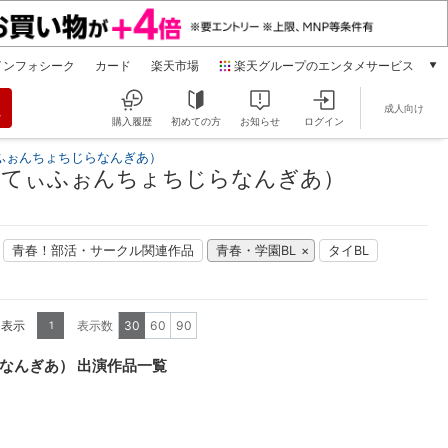
インフォシーク
カード
楽天市場
楽天グループのエンタメサービス
動画配信
成人向け
楽天TV
購入履歴
初めての方
お知らせ
ログイン
本/ゲーム/CD/DVD
んきってぃふぉんちょちじらなんぎあ）
楽天ブックス
）（うぃんきってぃふぉんちょちじらなんぎあ）
電子書籍
楽天Kobo
雑誌読み放題
青春！部活・サークル関連作品
青春・学園BL
タイBL
楽天マガジン
音楽配信
楽天ミュージック
を表示
表示数
30
60
90
1
動画配信ガイド
Rakuten PLAY
ょちじらなんぎあ） 出演作品一覧
無料テレビ
Rチャンネル
チケット