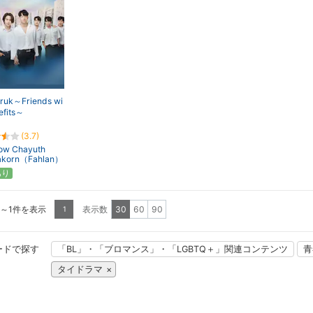
nruk～Friends wi
efits～
(3.7)
ow Chayuth
hakorn（Fahlan）
あり
1～1件を表示
表示数
30
60
90
1
ードで探す
「BL」・「ブロマンス」・「LGBTQ＋」関連コンテンツ
青
タイドラマ