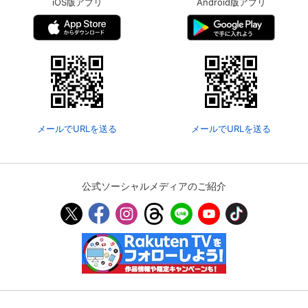
iOS版アプリ
Android版アプリ
メールでURLを送る
メールでURLを送る
公式ソーシャルメディアのご紹介