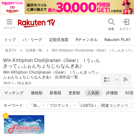
メニュー
検索
ログイン
トップ
パ・リーグ
定額見放題
Rチャンネル
Rakuten PLAY
楽天TV
>
出演者一覧
>
Win Kittiphon Chotijiranan（Gear）（う
Win Kittiphon Chotijiranan（Gear）（うぃん
きってぃふぉんちょちじらなんぎあ）
Win Kittiphon Chotijiranan（Gear）（うぃんきってぃ
ふぉんちょちじらなんぎあ） 出演作品一覧
1件中 1～1件を表示
マッチング
価格順
新着順
更新順
人気順
評価順
50
キーワード
「BL」・「ブロマンス」・「LGBTQ＋」関連コンテンツ
1