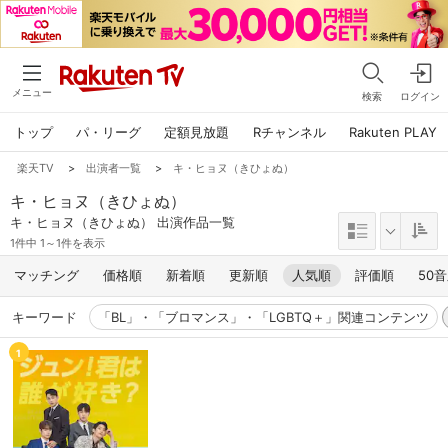
メニュー
検索
ログイン
トップ
パ・リーグ
定額見放題
Rチャンネル
Rakuten PLAY
楽天TV
>
出演者一覧
>
キ・ヒョヌ（きひょぬ）
キ・ヒョヌ（きひょぬ）
キ・ヒョヌ（きひょぬ） 出演作品一覧
1件中 1～1件を表示
マッチング
価格順
新着順
更新順
人気順
評価順
50
キーワード
「BL」・「ブロマンス」・「LGBTQ＋」関連コンテンツ
1